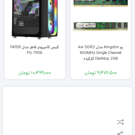
رم Kingston مدل kvr DDR2
کیس کامپیوتر فاطر مدل FATER
FG-790b
800MHz Single Channel
Desktop 2GB کارکرده
9,476,500
تومان
10,499,000
تومان