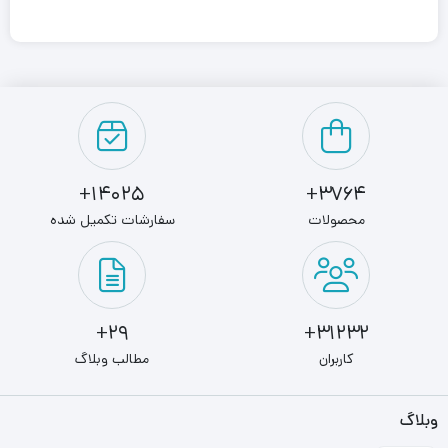
رم CORSAIR مدل VENGEANCE RGB RS 3200 ظرفیت 16GB
از نسل جدید حافظه‌ های رم به شمار می‌رود که سرعت بالا و
مصرف کمی دارند. ظرفیت این رم 16 گیگابایت است که از 1
ماژول 16 گیگابایتی تشکیل شده است. کارایی بالای این رم
همراه با مادربردهای شرکت اینتل سری 200 و سری 300 از سوی
14025+
3764+
محصولات
سفارشات تکمیل شده
شرکت سازنده تضمین شده است. این رم از مولفه XMP 2.0
پشتیبانی کرده و دارای بیشترین سطح فرآیند اورکلاک است و می
تواند تنظیمات اختصاصی را برای رم انجام دهد.
29+
31232+
رم CORSAIR مدل VENGEANCE RGB RS 3200 ظرفیت 16GB
کاربران
مطالب وبلاگ
برای اورکلاک با کارایی بالا طراحی شده است. پخش کننده حرارت
وبلاگ
از آلومینیوم خالص برای دفع سریعتر گرما ساخته شده است و