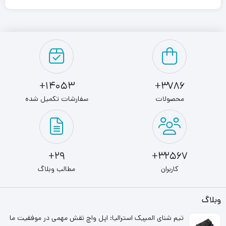
باتوجه به کیفیتی که دارد، می‌توانند عملکرد سیستم شما را به
خوبی ارتقا دهد. RAM 8GB 2666 KINGMAX، به صورت تک
کاناله عرضه شده و از ۸ گیگابایت ظرفیت برخوردار می‎‌باشد.
هرچه فرکانس رم بیشتر باشد، سرعت اجرای برنامه‌ها نیز بیشتر
14053+
3786+
خواهد بود. رم کینگ مکس پیش رو، دارای فرکانس ۲۶۶۶
محصولات
سفارشات تکمیل شده
مگاهرتز است. هنگام
انتخاب رم
، بنا به نیاز و نوع سیستم،
مقدار مورد نظر خود را انتخاب نمائید.
29+
32567+
کاربران
مطالب وبلاگ
وبلاگ
تیم شنای المپیک استرالیا: اپل واچ نقش مهمی در موفقیت ما