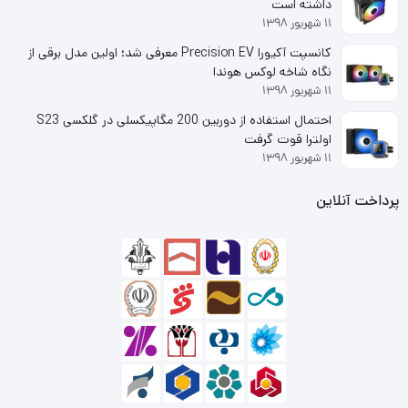
داشته است
۱۱ شهریور ۱۳۹۸
کانسپت آکیورا Precision EV معرفی شد؛ اولین مدل برقی از
نگاه شاخه لوکس هوندا
۱۱ شهریور ۱۳۹۸
RAM 8GB 2666 KINGMAX
احتمال استفاده از دوربین 200 مگاپیکسلی در گلکسی S23
تایمینگ یا CL در رم کامپیوتر
RAM 8GB 2666 KINGMAX
،
اولترا قوت گرفت
۱۱ شهریور ۱۳۹۸
نشان دهنده سرعت قرارگیری اطلاعات بر روی رم است. رم فوق،
پرداخت آنلاین
دارای CL19 بوده که با توجه به ساختار کلی رم، مناسب محسوب
می‌گردد.
اگر به دنبال تهیه یک
رم باکیفیت
هستید که به سادگی بتواند
سیستم شما را ارتقا دهد، این مدل رم کینگ مکس انتخاب
مناسبیست.