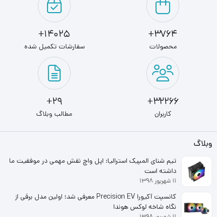
نوع حافظه‌ی RAM 8GB 1600 KINGMAX شرکت کینگ مکس
از نوع DDR3 است. یکی از فاکتورهای بسیار مهم برای بسیاری از
14025+
3764+
کاربران هنگام تهیه‌ی رم فرکانس پشتیبانی شده توسط آن
محصولات
سفارشات تکمیل شده
محصول است. فرکانس پشتیبانی شده توسط این رم کامپیوتر
شرکت کینگ مکس برابر با 1600 مگاهرتز است. ولتاژ کاری در
این رم 1.5 ولت است که مقدار متوسطی برای یک رم کامپیوتر با
29+
32266+
چنین ظرفیتی است.
کاربران
مطالب وبلاگ
وبلاگ
تیم شنای المپیک استرالیا: اپل واچ نقش مهمی در موفقیت ما
داشته است
۱۱ شهریور ۱۳۹۸
کانسپت آکیورا Precision EV معرفی شد؛ اولین مدل برقی از
نگاه شاخه لوکس هوندا
۱۱ شهریور ۱۳۹۸