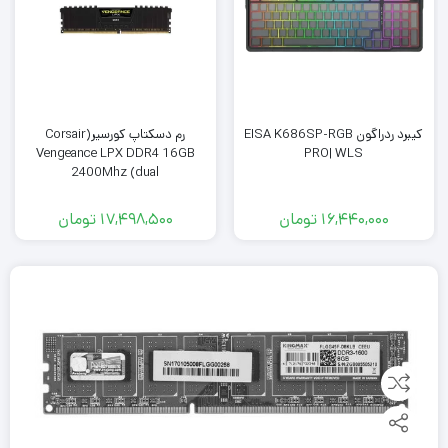
کیبرد ردراگون EISA K686SP-RGB
رم دسکتاپ کورسیر(Corsair
Vengeance LPX DDR4 16GB
PRO| WLS
2400Mhz (dual
16,440,000
تومان
17,498,500
تومان