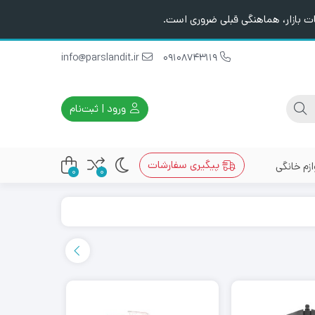
ت بازار، هماهنگی قبلی ضروری است.
info@parslandit.ir
09108743119
ورود | ثبت‌نام
پیگیری سفارشات
ازم خانگی
0
0