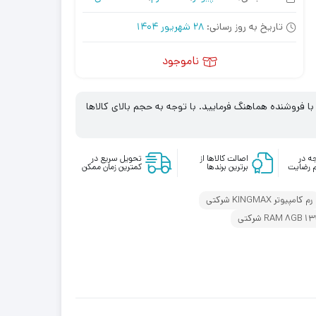
تاریخ به روز رسانی:
28 شهریور 1404
ناموجود
 فروشنده هماهنگ فرمایید. با توجه به حجم بالای کالاها
ه در
اصالت کالاها از
تحویل سریع در
 رضایت
برترین برندها
کمترین زمان ممکن
رم کامپیوتر KINGMAX شرکتی