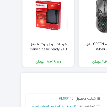
ماوس باسیم GREEN مدل
هارد اکسترنال توشیبا مدل
Canvio basic ready 2TB
GM606
2,
تومان
18,319,000
تومان
000
شناسه محصول:
RM00116
دسته‌بندی‌ها:
کامپیوتر
,
حافظه رم
,
قطعات اصلی