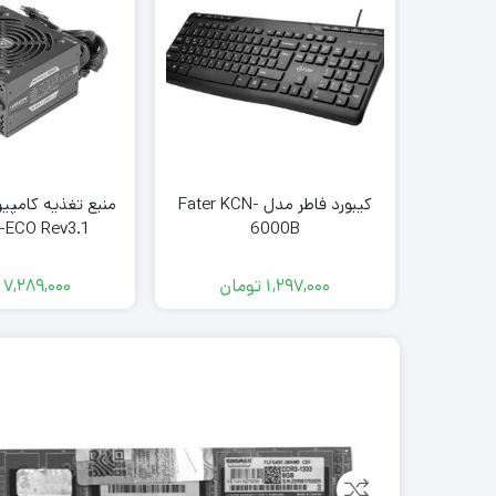
کیبورد فاطر مدل Fater KCN-
منبع تغذیه کامپی
-ECO Rev3.1
6000B
1,297,000
تومان
7,289,000