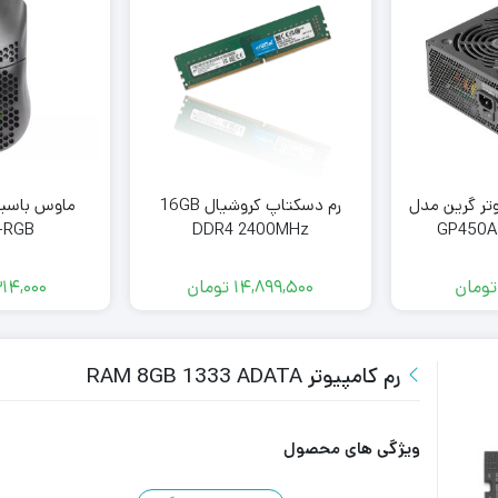
وتر گرین مدل
رم دسکتاپ کروشیال 16GB
-RGB
DDR4 2400MHz
GP450A
تومان
14,899,500
تومان
314,000
رم کامپیوتر RAM 8GB 1333 ADATA
ویژگی های محصول