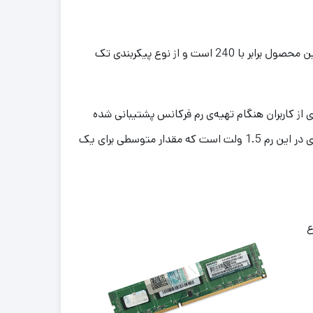
رم کامپیوتر RAM 8GB 1333 ADATA از نوع ماژول DIMM برای استفاده در کامپیوترهای دسکتاپ بهره می‌برد. تعداد پین‌های این محصول برابر با 240 است و از نوع پیکربندی تک
هم برای بسیاری از کاربران هنگام تهیه‌ی رم فرکانس پشتیبانی شده
توسط آن محصول است. فرکانس پشتیبانی شده توسط این رم کامپیوتر شرکت کینگ مکس برابر با 1333 مگاهرتز است. ولتاژ کاری در این رم 1.5 ولت است که مقدار متوسطی برای یک
ع