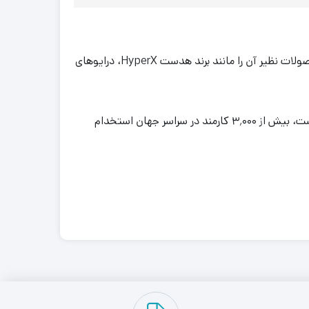
یک شرکت آمریکایی چندملیتی مرتبط با فناوری رایانه است که محصولاتی همچون فلش مموری و دیگر محصولات نظیر آن را مانند برند هدست HyperX، درایوهای
همچنین پشتیبانی محصولات خود را نیز بر عهده دارد. کینگستون تکنالوجی که مقر آن در فانتین ولی، کالیفرنیا، ایالات متحده است، بیش از ۳٬۰۰۰ کارمند در سراسر جهان استخدام