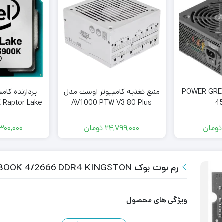
گرین مدل POWER GREEN
منبع تغذیه کامپیوتر اوست مدل
پردازنده کام
 Raptor Lake
AV1000 PTW V3 80 Plus
4
Platinum توان 1000 وات
y
تومان
24,799,000
تومان
300,000
رم نوت بوک RAM NOTEBOOK 4/2666 DDR4 KINGSTON
ویژگی های محصول