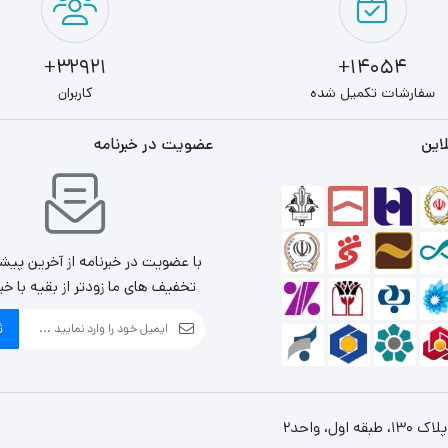
32921+
14054+
سفارشات تکمیل شده
کاربران
این
عضویت در خبرنامه
با عضویت در خبرنامه از آخرین پیش
تخفیف های ما زودتر از بقیه با خب
ث
، واحد2