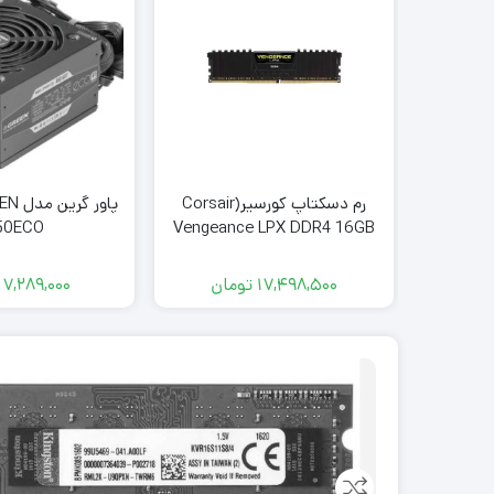
رم دسکتاپ کورسیر(Corsair
پاور 
50ECO
Vengeance LPX DDR4 16GB
2400Mhz (dual
17,498,500
تومان
7,289,000