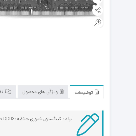
ویژگی های محصول
نقد
توضیحات
برند : کینگستون فناوری حافظه :DDR3 ظرفیت : 4 گیگ فرکانس: 2666