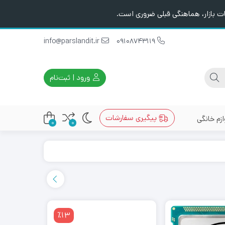
ت بازار، هماهنگی قبلی ضروری است.
info@parslandit.ir
09108743119
ورود | ثبت‌نام
پیگیری سفارشات
ازم خانگی
0
0
٪13