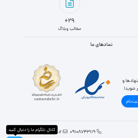
29+
مطالب وبلاگ
نمادهای ما
نهادها و
ر شوید!
بت‌نام
کانال تلگرام ما را دنبال کنید
info@parslandit.ir
09108743119