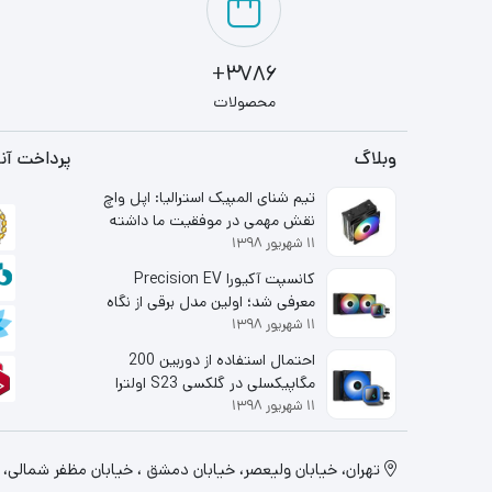
3786+
محصولات
وبلاگ
پرداخت آنل
تیم شنای المپیک استرالیا: اپل واچ
نقش مهمی در موفقیت ما داشته
۱۱ شهریور ۱۳۹۸
است
کانسپت آکیورا Precision EV
معرفی شد؛ اولین مدل برقی از نگاه
۱۱ شهریور ۱۳۹۸
شاخه لوکس هوندا
احتمال استفاده از دوربین 200
مگاپیکسلی در گلکسی S23 اولترا
۱۱ شهریور ۱۳۹۸
قوت گرفت
تهران، خيابان وليعصر، خیابان دمشق ، خیابان مظفر شمالی، پلاک 130، طبقه اول