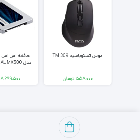
موس تسکوباسیم TM 309
حافظه اس اس د
مدل L MX500
ADE IN CHINA
558,000
تومان
8,699,500