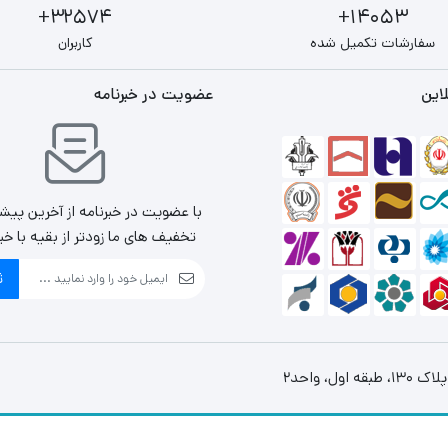
32574+
14053+
سفارشات تکمیل شده
کاربران
این
عضویت در خبرنامه
با عضویت در خبرنامه از آخرین پیش
تخفیف های ما زودتر از بقیه با خب
ث
، واحد2