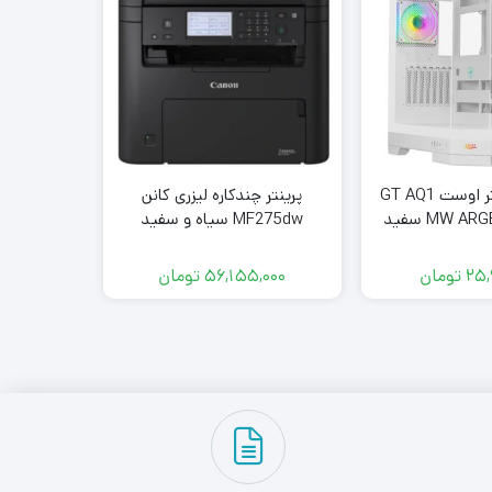
کیس کامپیوتر اوست GT AQ1
پرینتر چندکاره لیزری کانن
MW A سفید
MF275dw سیاه و سفید
board
25,
تومان
56,155,000
تومان
000