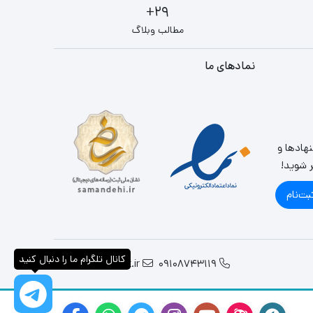
29+
مطالب وبلاگ
نمادهای ما
نهادها و
ر شوید!
بت‌نام
کانال تلگرام ما را دنبال کنید
info@parslandit.ir
09108743119