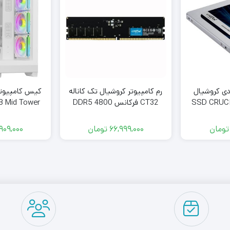
ی کروشیال
رم کامپیوتر کروشیال تک کاناله
SSD CRUCIA
CT32 فرکانس 4800 DDR5
RGB Mid Tower
250GB M
تایمینگ CL40 حافظه 32
گیگابایت
تومان
66,999,000
تومان
909,000