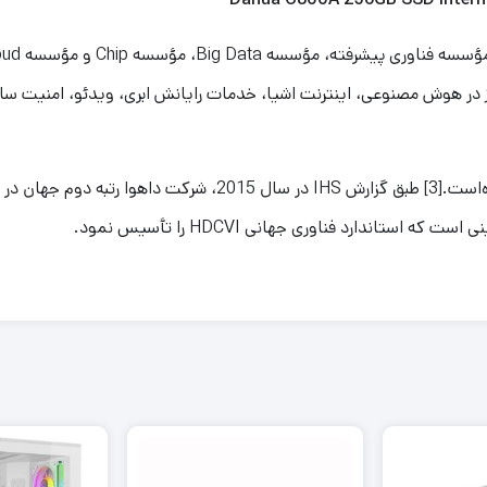
ر هوش مصنوعی، اینترنت اشیا، خدمات رایانش ابری، ویدئو، امنیت سایبری، 
داهوا بیش از 800 اختراع را تا سال 2016 به ثبت رسانده‌است.[3] طبق