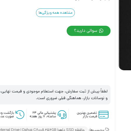
مشاهده همه ویژگی‌ها
سوالی دارید؟
لطفاً پیش از ثبت سفارش، جهت استعلام موجودی و قیمت نهایی، با
و نوسانات بازار، هماهنگی قبلی ضروری است.
تضمین بهترین
پشتیبانی عالی ۲۴
بازگشت وج
قیمت بازار
ساعته، ۷ روز هفته
صورت عدم
برچسب‌ها:
حافظه SSD داهوا Dahua C800A 256GB ا Dahua C800A 256GB SSD Internal Drive