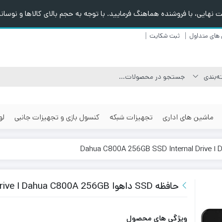
هایی، با فروشنده هماهنگ فرمایید. با توجه به حجم بالای کالاها و نوسانا
های متداول
ثبت شکایت
ماشین های اداری
تجهیزات شبکه
کنسول بازی و تجهیزات جانبی
لو
حافظه SSD داهوا Dahua C800A 256GB ا Dahua C800A 256GB SSD Internal Drive
ویژگی های محصول