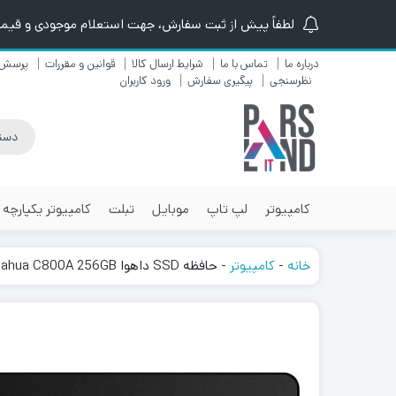
لطفاً پیش از ثبت سفارش، جهت استعلام موجودی و قیمت ن
درباره ما
تماس با ما
شرایط ارسال کالا
قوانین و مقررات
پرسش 
نظرسنجی
پیگیری سفارش
ورود کاربران
کامپیوتر
لپ تاپ
موبایل
تبلت
کامپیوتر یکپارچه
خانه
-
کامپیوتر
-
حافظه SSD داهوا Dahua C800A 256GB ا Dahua C800A 256GB SSD Internal Drive