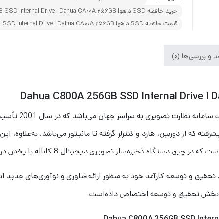
خرید حافظه SSD داهوا Dahua C800A 256GB ا Dahua C800A 256GB SSD Internal Drive
قیمت حافظه SSD داهوا Dahua C800A 256GB ا Dahua C800A 256GB SSD Internal Drive
 و بررسی‌ها (0)
شرکت داهوا تکنالوجی
شرفته که از دوربین، هارد و کنترلر گرفته تا مانیتور می‌باشد. به‌علاوه،
از تصویری دیجیتال 8 کاناله با پخش در زمان واقعی را در سال 2001 راه‌اندازی کرد.
 در بخش تحقیق و توسعه اختصاص داده‌است.