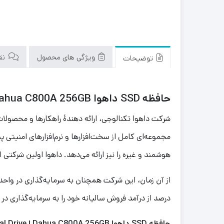
ویژگی های محصول
نقد
توضیحات
حافظه SSD داهوا Dahua C800A 256GB ا Dahua C800A 256GB SSD Internal Drive
مجموعه‌ای کامل از سخت‌افزارها و نرم‌افزارهای امنیتی پی
هوشمند و غیره را نیز ارائه می‌دهد. داهوا اولین شرکتی است که در چین دستگاه ذخیره‌س
درصد از درآمد فروش سالیانه خود را به سرمایه‌گذاری
حافظه SSD داهوا Dahua C800A 256GB ا Dahua C800A 256GB SSD Internal Drive