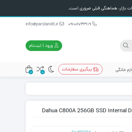
ت بازار، هماهنگی قبلی ضروری است.
info@parslandit.ir
09108743119
ورود | ثبت‌نام
پیگیری سفارشات
ازم خانگی
0
0