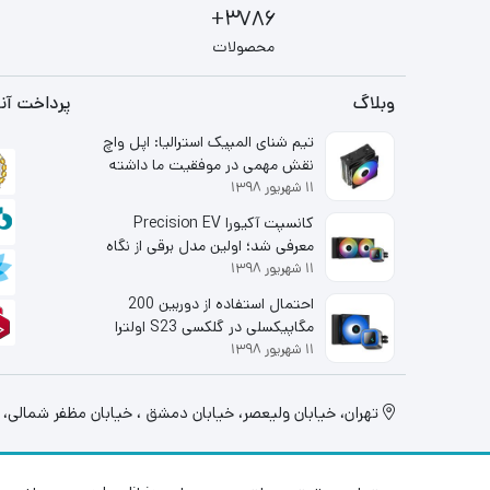
3786+
محصولات
وبلاگ
پرداخت آنل
تیم شنای المپیک استرالیا: اپل واچ
نقش مهمی در موفقیت ما داشته
۱۱ شهریور ۱۳۹۸
است
کانسپت آکیورا Precision EV
معرفی شد؛ اولین مدل برقی از نگاه
۱۱ شهریور ۱۳۹۸
شاخه لوکس هوندا
احتمال استفاده از دوربین 200
مگاپیکسلی در گلکسی S23 اولترا
۱۱ شهریور ۱۳۹۸
قوت گرفت
تهران، خيابان وليعصر، خیابان دمشق ، خیابان مظفر شمالی، پلاک 130، طبقه اول