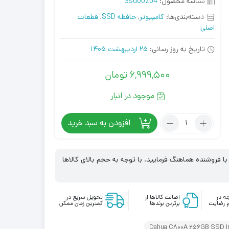
شناسه محصول:
Ssd00204
دسته‌بندی‌ها:
کامپیوتر
,
حافظه SSD
,
قطعات
اصلی
تاریخ به روز رسانی:
25 اردیبهشت 1405
6,999,500
تومان
موجود در انبار
تعداد:
افزودن به سبد خرید
حافظه
SSD
داهوا
 فروشنده هماهنگ فرمایید. با توجه به حجم بالای کالاها
Dahua
C800A
256GB
ه در
اصالت کالاها از
تحویل سریع در
 رضایت
ا
برترین برندها
کمترین زمان ممکن
Dahua