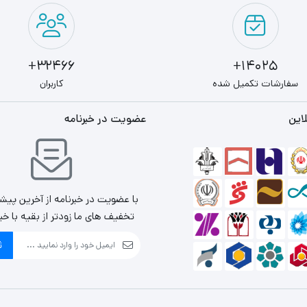
32466+
14025+
سفارشات تکمیل شده
کاربران
این
عضویت در خبرنامه
با عضویت در خبرنامه از آخرین پیش
تخفیف های ما زودتر از بقیه با خب
ث