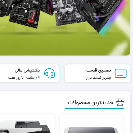
رم لپ تاپ کروشیال تک کاناله مدل CT32
رم کامپیوتر کینگستون DDR4 تک کاناله
رکانس 4800 مگاهرتز DDR5 تایمینگ
2666مگاهرتز CL16 مدل HyperX FURY
ظرفیت 8 گیگابایت
8,697,500
تومان
7,794,000
تومان
00
تضمین قیمت
پشتیبانی عالی
بهترین قیمت بازار
24 ساعته، 7 روز هفته
جدیدترین محصولات