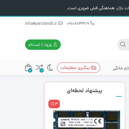
ت بازار، هماهنگی قبلی ضروری است.
info@parslandit.ir
09108743119
ورود | ثبت‌نام
پیگیری سفارشات
ازم خانگی
0
0
پیشنهاد لحظه‌ای
٪13