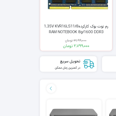
رم نوت بوک کارکرده1.35V KVR16LS11/8
RAM NOTEBOOK 8g/1600 DDR3
KINGSTON
CL40 حافظه 32 گیگابایت
3,199,000
تومان
75,989,500
2,799,000
تومان
66,799,500
تحویل سریع
در کمترین زمان ممکن