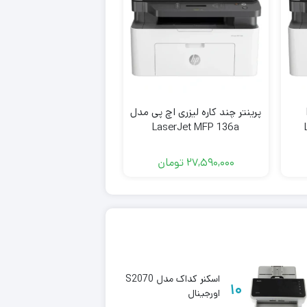
پرینتر چند کاره لیزری اچ‌ پی مدل
پرینتر لیزری اچ پی مد
M501dn
LaserJet MFP 136a
27,590,000
تومان
62,999,000
تومان
مانیت
اسکنر کداک مدل S2070
13
10
اورجینال