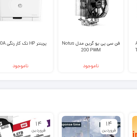
ASU
فن سی پی یو گرین مدل Notus
پرینتر HP تک کار رنگی 150A
200 PWM
ناموجود
ناموجود
۱۴
۱۴
فروردین
فروردین