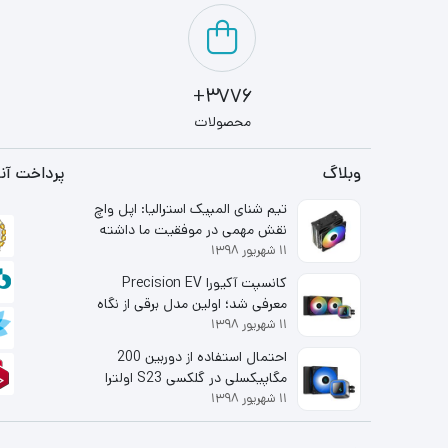
3776+
محصولات
وبلاگ
پرداخت آنل
تیم شنای المپیک استرالیا: اپل واچ
نقش مهمی در موفقیت ما داشته
۱۱ شهریور ۱۳۹۸
است
کانسپت آکیورا Precision EV
معرفی شد؛ اولین مدل برقی از نگاه
۱۱ شهریور ۱۳۹۸
شاخه لوکس هوندا
احتمال استفاده از دوربین 200
مگاپیکسلی در گلکسی S23 اولترا
۱۱ شهریور ۱۳۹۸
قوت گرفت