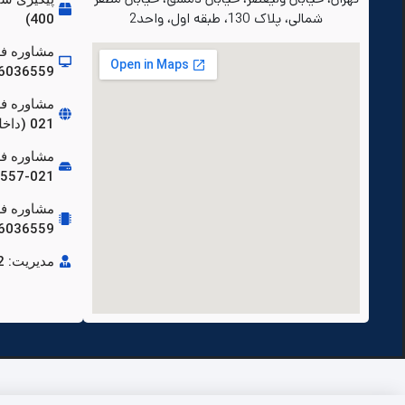
شمالی، پلاک 130، طبقه اول، واحد2
400)
مشاوره فر
86036559-021 (داخلی 
021 (داخلی 120)
86036557-021 (داخل
مشاوره ف
86036559-021 (داخلی 
مدیریت: 88904692-021 (داخلی 210)