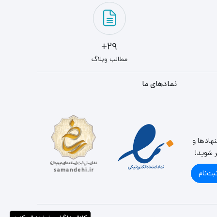
29+
مطالب وبلاگ
نمادهای ما
نهادها و
ر شوید!
بت‌نام