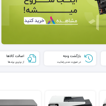
رم دسکتاپ DDR4 تک کاناله 3200 مگاهرتز
رم کامپیوتر کروشیال تک کاناله مدل CT8
cl22 کینگستون مدل kvr ظرفیت 16
فرکانس 2400 مگاهرتز DDR4 تایمینگ
گیگابایت
CL17 حافظه 8 گیگابایت
14,289,000
تومان
9,879,000
تومان
13,599,5
تومان
6,899,000
تومان
بازگشت وجه
اصالت کالاها
در صورت عدم رضایت
از برترین برندها