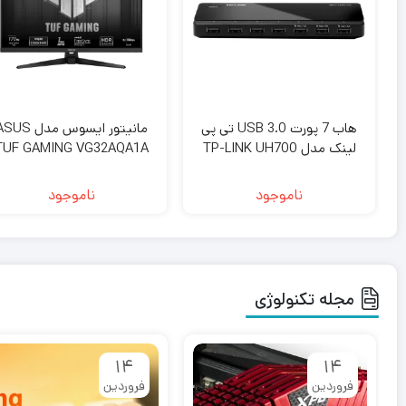
هاب 7 پورت USB 3.0 تی پی
مانیتور ایسوس مدل S
لینک مدل TP-LINK UH700
TUF GAMING VG32AQA1A
سایز 27 اینچ
ناموجود
ناموجود
مجله تکنولوژی
۱۴
۱۴
فروردین
فروردین