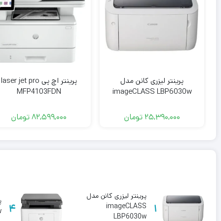
پرینتر لیزری کانن مدل
پرینتر اچ پی laser jet pro
MFP4103FDN
imageCLASS LBP6030w
25,390,000
تومان
82,599,000
تومان
پرینتر لیزری کانن مدل
4
imageCLASS
1
w
LBP6030w