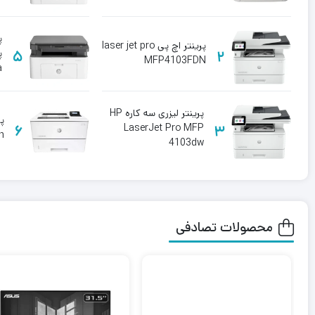
پ
پرینتر اچ پی laser jet pro
5
2
MFP4103FDN
a
پرینتر لیزری سه کاره HP
پر
6
LaserJet Pro MFP
3
n
4103dw
محصولات تصادفی