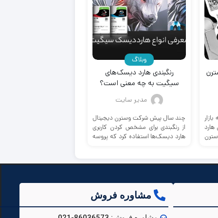
وبلاگ
وبلاگ
ترن
رنگبندی هارد دیسک‌های
تفاوت موس گیمینگ و ع
سیگیت به چه معنی است؟
مدیر سایت
مدیر سایت
ازار
چند سال پیش شرکت وسترن دیجیتال
ممکن است به نظر برسد 
 هارد
از رنگبندی برای مشخص کردن کاربری
ماوس گیمینگ و یک موس م
سترن
هارد دیسک‌ها استفاده کرد که پروسه
تقریباً یکسان هستند. اما، تف
خرید هارد ...
ظریفی بین آن‌ها وجود ...
مشاوره فروش
مشاوره فروش: 86036573-021