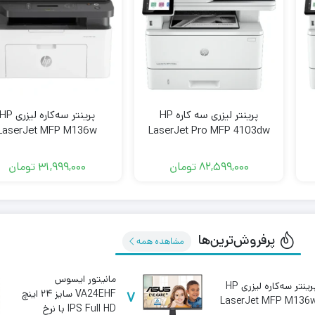
پرینتر لیزری سه کاره HP
پرینتر سه‌کاره لیزری HP
LaserJet MFP M136w
LaserJet Pro MFP 4103dw
82,599,000
تومان
31,999,000
تومان
پرفروش‌ترین‌ها
مشاهده همه
مانیتور ایسوس
پرینتر سه‌کاره لیزری HP
7
VA24EHF سایز ۲۴ اینچ
LaserJet MFP M136
IPS Full HD با نرخ