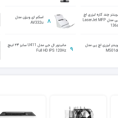
تازه‌سازی ۱۰۰ هرتز
رینتر چند کاره لیزری اچ‌
اسکنر ای ویژن مدل
پی مدل LaserJet MFP
8
AV332u
136
ینتر لیزری اچ پی مدل
مانیتور ال جی مدل U411 سایز ۲۴ اینچ
9
Full HD IPS 120Hz
M501d