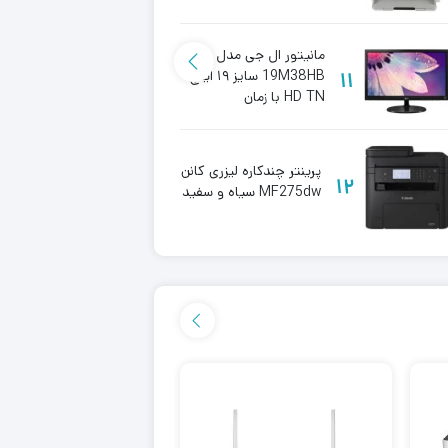
تازه‌سازی ۰
مانیتور ال جی مدل
خرید پ
11
19M38HB سایز ۱۹ اینچ
14
HD TN با زمان
چندکار
پاسخگویی ۵ میلی‌ثانیه
دار Canon
مانیت
پرینتر چندکاره لیزری کانن
15
12
MF275dw سیاه و سفید
۱۸۰ هرتز