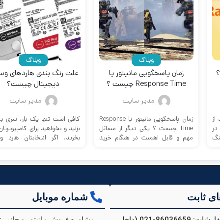
وبلاگ
وبلاگ
؟
زمان پاسخگویی مانیتور یا
علت رنگ بندی هاردهای وس
Response Time چیست ؟
دیجیتال چیست؟
مدیر سایت
مدیر سایت
از
زمان پاسخگویی مانیتور یا Response
کافی است تنها یک بار، سری به ب
در
Time چیست ؟ یکی دیگر از مسائل
بزنید و بخواهید برای کامپیوترتان
نگ
مهم و قابل اهمیت در هنگام خرید
بخرید. اگر انتخابتان هارد و
مانیتور ...
دیجیتال ...
ای ثابت
شماره موبایل
پیگیری سفارشات: 86036659-021 (داخلی
مشاوره فروش مانیتور و جانبی: