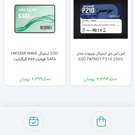
تمام اجزای این SSD NVMe توسط ام اس آی برای کارایی
ماندگار ساخته شده است.
و اما بریم سراغ بررسی شگفت
انگیزترین محصول سامسونگ ، اس اس دی اینترنال ام اس آی
مدل MSI SPATIUM M450 500 gb که وارد بازار شده است.
این محصول در ظرفیت های مختلفی رونمایی شده ولی بخش
اس اس دی اینترنال پتریوت مدل
SSD اینترنال HIKSEMI WAVE
جالب این اس اس دی که همان بخش شگفت انگیز محسوب
SSD PATRIOT P210 256G
SATA ظرفیت ۲۵۶ گیگابایت
می شود و جزو تکنولوژی های جدید است ، PCIe 4.0 بودن
6,384,500
تومان
6,299,500
تومان
است.
در صورتی که شما هنگام استفاده از این اس اس دی آن را
روی
Full Power Mode بزارید شما میتوانید تمام قدرت اس اس
دی
را به صورت ثابت در بازی ها یا انتقال فایل های سنگین
استفاده کنید.