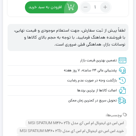
تعداد:
افزودن به سبد خرید
اس
اس
دی
لطفاً پیش از ثبت سفارش، جهت استعلام موجودی و قیمت نهایی،
اینترنال
با فروشنده هماهنگ فرمایید. با توجه به حجم بالای کالاها و
ام
نوسانات بازار، هماهنگی قبلی ضروری است.
اس
آی
تضمین بهترین قیمت بازار
مدل
MSI
پشتیبانی عالی ۲۴ ساعته، ۷ روز هفته
SPATIUM
بازگشت وجه در صورت عدم رضایت
M450
اصالت کالاها از برترین برندها
500gb
تحویل سریع در کمترین زمان ممکن
برچسب‌ها:
اس اس دی اینترنال ام اس آی مدل MSI SPATIUM M460 2Tb
خرید اس اس دی اینترنال ام اس آی مدل MSI SPATIUM M460 2Tb