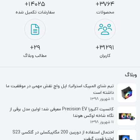
14025+
3764+
اس اس دی اینترنال ام اس آی مدل MSI SPATIUM M450
محصولات
سفارشات تکمیل شده
500 gb با استفاده از جدید ترین تکنولوژی سیستم افزار و
کنترل کننده V-NAND میتواند فایل های شما را تا طولانی مدت
به صورت ایمن نگهداری کند.
29+
31291+
کاربران
مطالب وبلاگ
جنس اس اس دی اینترنال SPATIUM M450 از نیکل ساخته
شده تا مدیریت سطح حرارتی ان بیشتر باشد. در کارایی های بالا
وبلاگ
تراشه NAND عملکرد پایداری را در کنترل حرارت دارد.
تیم شنای المپیک استرالیا: اپل واچ نقش مهمی در موفقیت ما
داشته است
۱۱ شهریور ۱۳۹۸
کانسپت آکیورا Precision EV معرفی شد؛ اولین مدل برقی از
نگاه شاخه لوکس هوندا
۱۱ شهریور ۱۳۹۸
احتمال استفاده از دوربین 200 مگاپیکسلی در گلکسی S23
اولترا قوت گرفت