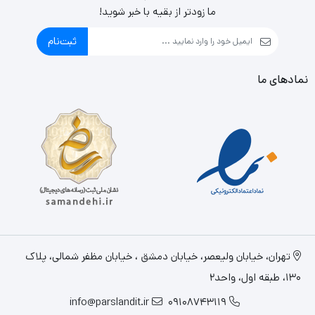
ما زودتر از بقیه با خبر شوید!
ثبت‌نام
نمادهای ما
تهران، خيابان وليعصر، خیابان دمشق ، خیابان مظفر شمالی، پلاک
130، طبقه اول، واحد2
info@parslandit.ir
09108743119