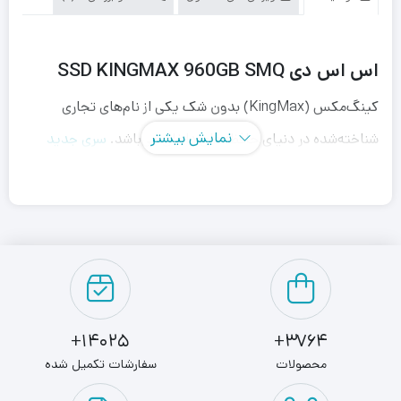
اس اس دی SSD KINGMAX 960GB SMQ
کینگ‌مکس (KingMax) بدون شک یکی از نام‌های تجاری
نمایش بیشتر
شناخته‌شده در دنیای حافظه‌های داخلی می‌باشد.
سری جدید
محصولات SATA III SMQ
با بهره‌گیری از فناوری 3D NAND
Flash به ارائه محصولی برای برآورده‌سازی تمامی نیازهای گیمینگ
و روزمره کاربران با ارائه سرعت‌های انتقال داده بسیار بالا
می‌پردازد.
این مسئله در کنار بهره‌گیری این سری محصولات از فناوری SLC
14025+
3764+
Caching منجر به بهبود قابل‌توجه سرعت Boot و روشن شدن
محصولات
سفارشات تکمیل شده
سیستم شما می‌شوند. از طرفی دیگر، وجود فناوری LDPC ECC