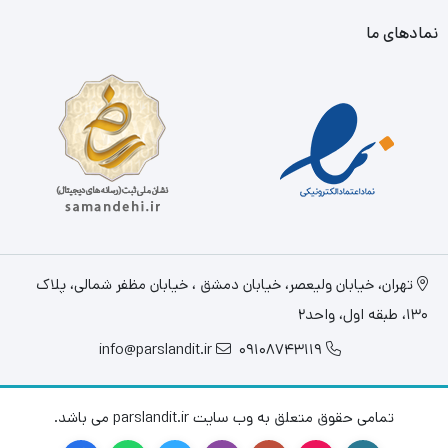
نمادهای ما
تهران، خيابان وليعصر، خیابان دمشق ، خیابان مظفر شمالی، پلاک
130، طبقه اول، واحد2
info@parslandit.ir
09108743119
تمامی حقوق متعلق به وب سایت parslandit.ir می باشد.