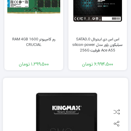
اس اس دی اینترنال SATA3.0
رم کامپیوتر RAM 4GB 1600
سیلیکون پاور مدل silicon-power
CRUCIAL
Ace A55 ظرفیت 256G
6,994,500
تومان
1,299,500
تومان