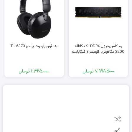
رم کامپیوتر ژل DDR4 تک کاناله
هدفون بلوتوث یاسی TH 6370
3200 مگاهرتز با ظرفیت 8 گیگابایت
7,998,500
تومان
1,325,000
تومان