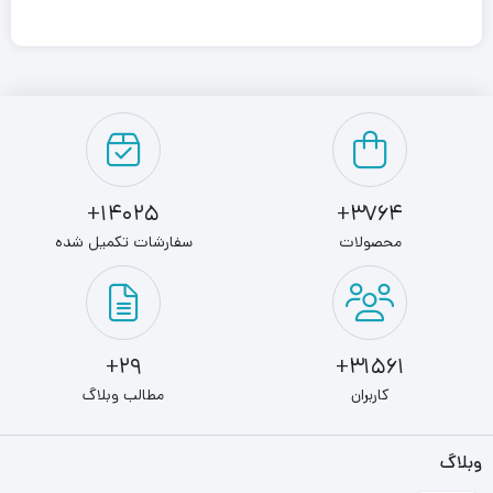
اس اس دی سامسونگ 980PRO NVMe ظرفیت 1 ترابایت از
بهترین تجهیزات ذخیره‌سازی اطلاعات سامسونگ برای افرادی
است که می‌خواهند با انتخابی مطمئن از حداکثر پتانسیل رایانه
خود بهره ببرند و یا بیشترین سرعت ممکن را در انتقال اطلاعات
کسب کنند.
14025+
3764+
محصولات
سفارشات تکمیل شده
این SSD امکان استفاده‌ی همزمان از چند برنامه و دیتا را برای
شما فراهم می‌کند. هاردهای SSD بر خلاف هارددیسک‌ها برای
ذخیره اطلاعات از هیچ قسمت مکانیکی استفاده نمی‌کنند. این
29+
31561+
موضوع باعث شده که در برابر بسیاری از صدمات مقاوم باشند.
کاربران
مطالب وبلاگ
این حافظه‌ دارای عمر خوبی است. طول عمر بسیار بالای این اس
وبلاگ
اس دی که معادل 1500000 ساعت و یا 600 ترابایت نوشتن