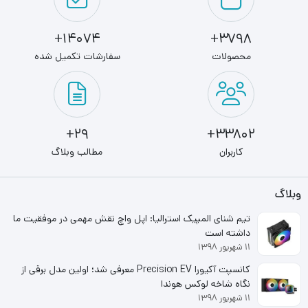
حداکثر میزان مقاومت در برابر شوک
1500G
14074+
3798+
دمای ذخیره سازی
محصولات
سفارشات تکمیل شده
40- تا 85- درجه سانتیگراد
دمای عملیاتی
0 تا 70 درجه سانتیگراد
29+
33802+
رابط
کاربران
مطالب وبلاگ
SATAIII
وبلاگ
سایر قابلیت ها
تیم شنای المپیک استرالیا: اپل واچ نقش مهمی در موفقیت ما
NAND Flash: 3D NAND
داشته است
۱۱ شهریور ۱۳۹۸
سایر قابلیت‌ها
کانسپت آکیورا Precision EV معرفی شد؛ اولین مدل برقی از
– 0 تا 70 درجه سانتیگراد دمای عملیاتی – 40- تا 85 درجه
نگاه شاخه لوکس هوندا
۱۱ شهریور ۱۳۹۸
سانتیگراد دمای ذخیره سازی – دارای قابلیت تصحیح خطا (ECC