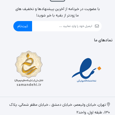
کد محصول
با عضویت در خبرنامه از آخرین پیشنهادها و تخفیف های
1041
ما زودتر از بقیه با خبر شوید!
گروه کالایی
ثبت‌نام
SATA III
نمادهای ما
مشخصات ظاهری
شرکت سازنده
مشخصات فنی
نوع فلش
مقاوم در برابر شوک
ندارد
میانگین عمر
تهران، خيابان وليعصر، خیابان دمشق ، خیابان مظفر شمالی، پلاک
2,000,000 ساعت
130، طبقه اول، واحد2