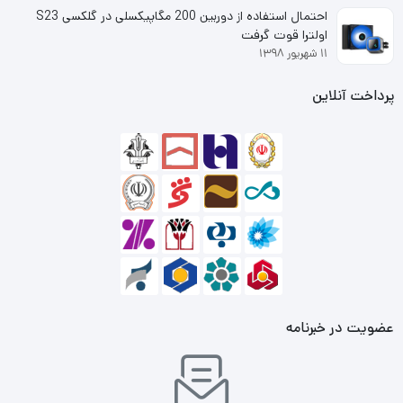
احتمال استفاده از دوربین 200 مگاپیکسلی در گلکسی S23
(error correction code – بهره مندی از 3D TLC NAND Flash
اولترا قوت گرفت
۱۱ شهریور ۱۳۹۸
– دارای فناوری SLC Caching Write Booster
سرعت خواندن اطلاعات ترتیبی
پرداخت آنلاین
520 مگابایت بر ثانیه
سرعت نوشتن اطلاعات ترتیبی
450 مگابایت بر ثانیه
ضد خش
ندارد
ظرفیت
120 گیگابایت
عضویت در خبرنامه
فرم فاکتور
2.5 اینچ