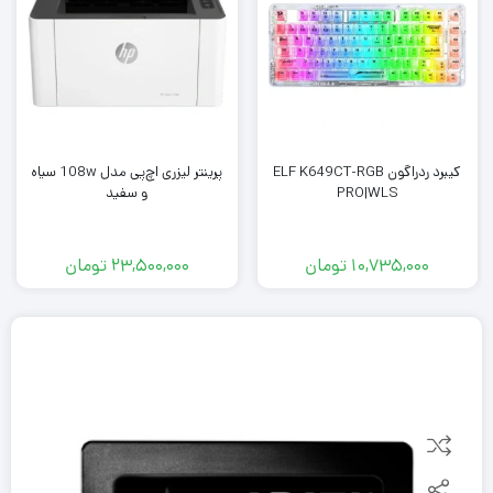
کیبرد ردراگون ELF K649CT-RGB
پرینتر لیزری اچ‌پی مدل 108w سیاه
PRO|WLS
و سفید
10,735,000
تومان
23,500,000
تومان