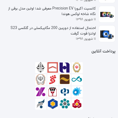
برثانیه است.
کانسپت آکیورا Precision EV معرفی شد؛ اولین مدل برقی از
نگاه شاخه لوکس هوندا
۱۱ شهریور ۱۳۹۸
ویژگی های اس اس دی ادلینک S20 ظرفیت
512 گیگابایت
احتمال استفاده از دوربین 200 مگاپیکسلی در گلکسی S23
اولترا قوت گرفت
۱۱ شهریور ۱۳۹۸
مقاوم در برابر ضربه و شوک
عملکرد سریعتر و قابل اطمینان تر از هارد دیسک های
پرداخت آنلاین
سنتی
سرعت بالا در خواندن و نوشتن دیتا تا 500 مگابایت بر
ثانیه