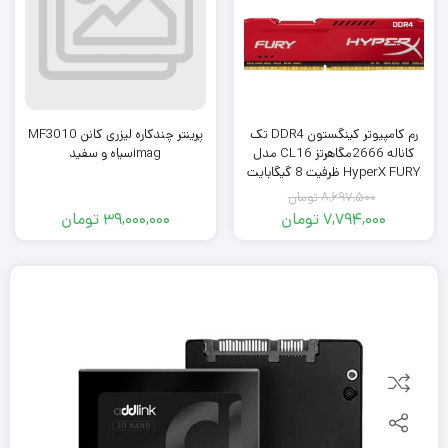
رم کامپیوتر کینگستون DDR4 تک
پرینتر چندکاره لیزری کانن MF3010
کاناله 2666مگاهرتز CL16 مدل
imagسیاه و سفید
HyperX FURY ظرفیت 8 گیگابایت
8,697,500
تومان
7,794,000
تومان
39,000,000
تومان
قیمت
قیمت
فعلی:
اصلی:
8,697,500
7,794,000
تومان
تومان.
بود.