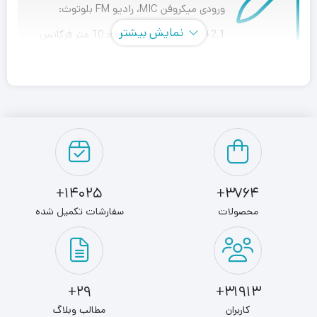
ورودی میکروفن MIC، رادیو FM بلوتوث:
نمایش بیشتر
EDR+2.1 حداکثر برد بلندگو: 10 متر فرکانس
پاسخ دهی: 87.5 هرتز تا 108 کیلوهرتز نسبت سیگنال به نویز:
70dB
اسپیکر بلوتوثی قابل حمل تسکو SPEAKER
TSCO TS1910
شرکت «تسکو» (TSCO) محصولی را با نام «TS 1910» روانه‌ی
14025+
3764+
بازار کرده که درواقع یک
اسپیکر
و پخش کننده برای مصارف
محصولات
سفارشات تکمیل شده
خانگی است. اسپیکر تسکو مدل TS 1910 بدنه‌ای یک‌پارچه دارد
و می‌‌تواند صدایی با میزان بیس و قدرت بالا را به کاربر ارائه کند.
توان خروجی اسپیکرها نشان‌دهنده‌ی میزان قدرت صدای آن
29+
31913+
اسپیکر است. حداکثر توان خروجی واقعی TS 1910 برابر با 80
کاربران
مطالب وبلاگ