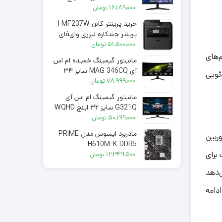
HD با نرخ تازه‌سازی ۱۰۰ هرتز
16,189,000
تومان
خرید پرینتر کانن MF237W |
پرینتر چندکاره لیزری وای‌فای
دار Canon
51,500,000
تومان
‌های
مانیتور گیمینگ خمیده ام اس
آی MAG 346CQ سایز ۳۴
دئویی
اینچ UWQHD ۱۸۰ هرتز
78,999,000
تومان
مانیتور گیمینگ ام اس آی
G321Q سایز ۳۲ اینچ WQHD
IPS ۱۷۰ هرتز
50,199,000
تومان
مادربرد ایسوس مدل PRIME
ربین
H610M-K DDR5
برای
12,349,500
تومان
‌دهد
ادامه