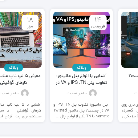
۱۸
۱۴
فروردین
مهر
وبلاگ
وبلاگ
آشنایی با انواع پنل مانیتور؛
معرفی ۵ لپ تاپ من
تفاوت پنل IPS ،TN و VA در
کارهای گرافیکی
چیست؟
ت
مدیر سایت
مدیر سایت
یت‌های بازی روی
پنل مانیتور؛ تفاوت پنل IPS ،TN و
آشنایی با ۵ لپ تاپ
 گسترده
VA در چیست؟ پنل مانیتور Twisted
کارهای گرافیکی ما مید
بازی‎هاست و فناوری DLSS نیز یکی از
Nematic یا TN یکی از اولین پنل ...
جستجو برای پیدا کردن لپ
تمام ...