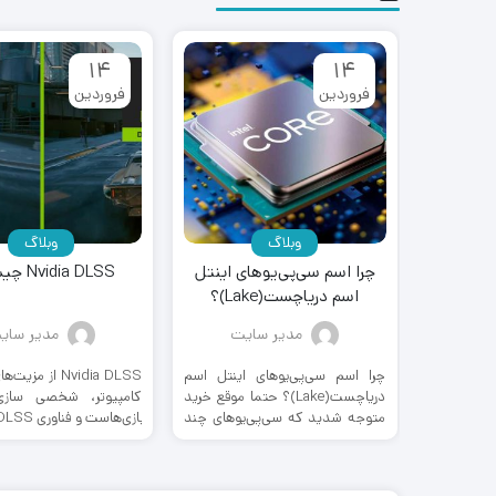
۱۴
۱۴
فروردین
فروردین
وبلاگ
وبلاگ
 مانیتور
چرا اسم سی‌پی‌یوهای اینتل
Nvidia DLSS چیست؟
اسم دریاچست(Lake)؟
یت
مدیر سایت
مدیر سای
تور سلام به
چرا اسم سی‌پی‌یوهای اینتل اسم
Nvidia DLSS از مز
ه پارس لند
دریاچست(Lake)؟ حتما موقع خرید
کامپیوتر، شخصی سازی
اهیم ...
متوجه شدید که سی‌پی‌یوهای چند
نسل اخیر اینتل همگی اسمی از ...
این شخصی سازی‌ها ...