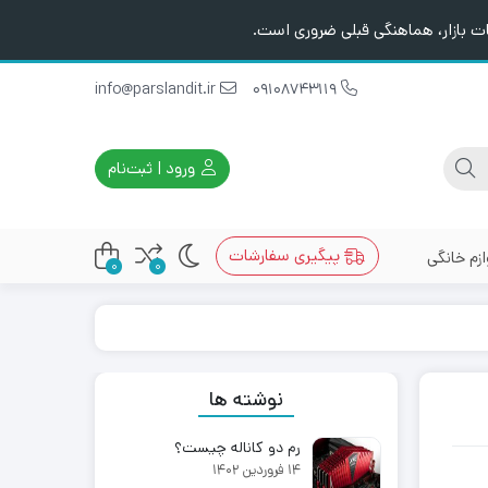
ت بازار، هماهنگی قبلی ضروری است.
info@parslandit.ir
09108743119
ورود | ثبت‌نام
پیگیری سفارشات
ازم خانگی
0
0
نوشته ها
رم دو کاناله چیست؟
۱۴ فروردین ۱۴۰۲