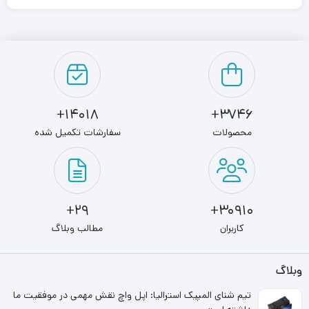
14018+
3746+
محصولات
سفارشات تکمیل شده
29+
30910+
کاربران
مطالب وبلاگ
وبلاگ
تیم شنای المپیک استرالیا: اپل واچ نقش مهمی در موفقیت ما