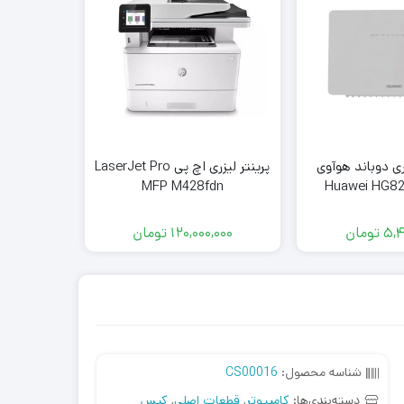
ری دوباند هوآوی
پرینتر لیزری اچ‌ پی LaserJet Pro
حافظه اچ د
Huawei HG8245
MFP M428fdn
مدل AC632 ظرفیت 2 ترابایت
5,4
تومان
120,000,000
تومان
,000
شناسه محصول:
CS00016
دسته‌بندی‌ها:
کامپیوتر
,
قطعات اصلی
,
کیس