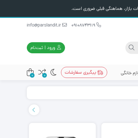
ت بازار، هماهنگی قبلی ضروری است.
info@parslandit.ir
09108743119
ورود | ثبت‌نام
پیگیری سفارشات
ازم خانگی
0
0