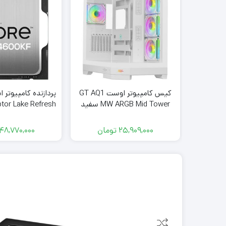
کیس کامپیوتر اوست GT AQ1
MW ARGB Mid Tower سفید
tor Lake Refresh
Tray
25,909,000
تومان
48,770,000