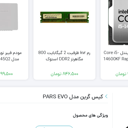
پردازنده کامپیوتر اینتل Core i5-
رم kvr ظرفیت 2 گیگابایت 800
مودم فیبر نو
14600KF Rap
مگاهرتز DDR2 استوک
مدل Q2
UPC(بدون آرم) کارکرده
تومان
846,500
تومان
99,500
کیس گرین مدل PARS EVO
ویژگی های محصول