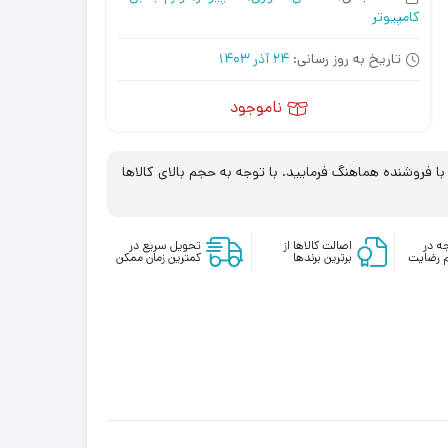
کامپیوتر
تاریخ به روز رسانی:
24 آذر 1403
ناموجود
 فروشنده هماهنگ فرمایید. با توجه به حجم بالای کالاها
ه در
اصالت کالاها از
تحویل سریع در
 رضایت
برترین برندها
کمترین زمان ممکن