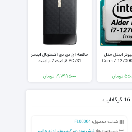
پیوتر اینتل مدل
حافظه اچ دی دی اکسترنال اپیسر
کیس گی
Core i7-12700K
AC731 ظرفیت 2 ترابایت
02-MW
Tra
55,
تومان
19,799,500
تومان
,000
شناسه محصول:
FL00004
دسته‌بندی‌ها:
فلش مموری
,
کامپیوتر
,
لوازم جانبی