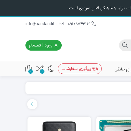
ت بازار، هماهنگی قبلی ضروری است.
info@parslandit.ir
09108743119
ورود | ثبت‌نام
پیگیری سفارشات
ازم خانگی
0
0