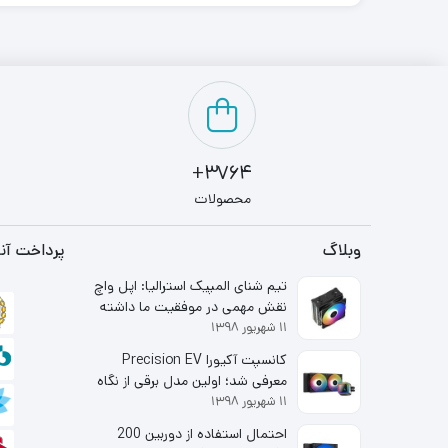
3764+
محصولات
وبلاگ
پرداخت آنل
تیم شنای المپیک استرالیا: اپل واچ
نقش مهمی در موفقیت ما داشته
۱۱ شهریور ۱۳۹۸
است
کانسپت آکیورا Precision EV
معرفی شد؛ اولین مدل برقی از نگاه
۱۱ شهریور ۱۳۹۸
شاخه لوکس هوندا
احتمال استفاده از دوربین 200