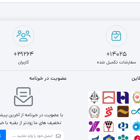
31264+
14025+
سفارشات تکمیل شده
کاربران
این
عضویت در خبرنامه
با عضویت در خبرنامه از آخرین پیش
تخفیف های ما زودتر از بقیه با خب
ث