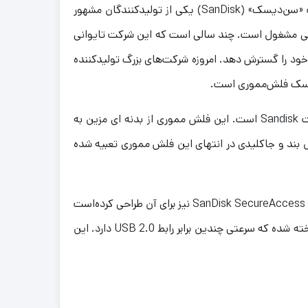
فلش مموری ها در همه جا قابل استفاده هستند از تبادل اطلاعات در کامپیوتر و موبایل تا پخش موسیقی در اتومبیل. شرکت «سن‌دیسک» (SanDisk) یکی از تولیدکنندگان مشهور
تگاه‌های الکترونیکی مشغول است. چند سالی است که این شرکت تایوانی
 خود را گسترش دهد. امروزه شرکت‌های بزرگ تولیدکننده
دیسک فلش‌مموری‌ است.
فلش سن دیسک ULTRA FLAIRE USB3 ظرفیت 16 گیگابایت یک فلش‌ مموری ساده و کوچک از بهترین دستاوردهای شرکت Sandisk است. این فلش مموری از بدنه ای مزین به
ند و جاکلیدی در انتهای این فلش مموری تعبیه شده
شرکت سن‌دیسک برای بالا بردن امنیت فلش سن دیسک ULTRA FLAIRE USB3 ظرفیت 16 گیگابایت، یک برنامه‌ی داخلی با نام SanDisk SecureAccess نیز برای آن طراحی کرده‌است
که با ایجاد یک پوشه‌ی رمزگذاری شده، مانع دسترسی سایرین به اطلاعات شما می‌شود.رابط این فلش مموری USB 3.0 بوده ساخته شده که سرعتی چندین برابر رابط USB 2.0 دارد. این