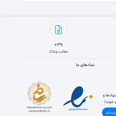
29+
مطالب وبلاگ
نمادهای ما
نهادها و
ر شوید!
بت‌نام