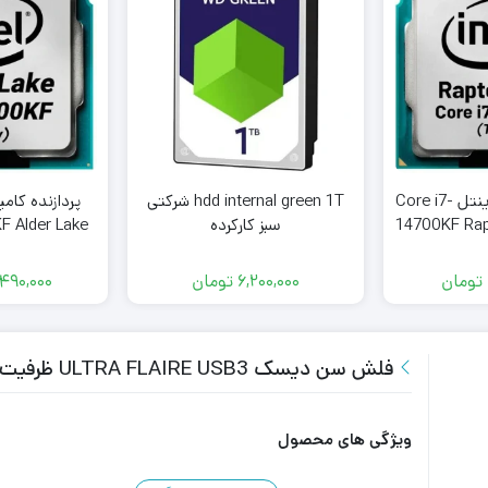
پردازنده کامپیوتر اینتل Core i7-
hdd internal green 1T شرکتی
پردازنده کام
14700KF Rap
سبز کارکرده
F Alder Lake
y
تومان
6,200,000
تومان
490,000
فلش سن دیسک ULTRA FLAIRE USB3 ظرفیت 16 گیگابایت
ویژگی های محصول