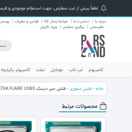
لطفاً پیش از ثبت سفارش، جهت استعلام موجودی و قیمت ن
درباره ما
تماس با ما
شرایط ارسال کالا
قوانین و مقررات
پرسش 
نظرسنجی
پیگیری سفارش
ورود کاربران
کامپیوتر
لپ تاپ
موبایل
تبلت
کامپیوتر یکپارچه
خانه
-
فلش مموری
-
فلش سن دیسک ULTRA FLAIRE USB3 ظرفیت 16 گیگابایت
محصولات مرتبط