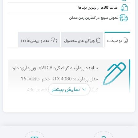
اصالت کالاها از برترین برندها
تحویل سریع در کمترین زمان ممکن
توضیحات
ویژگی های محصول
نقد و بررسی‌ها (0)
سازنده پردازنده گرافیکی: nVIDIA نورپردازی: دارد
مدل پردازنده: RTX 4080 حجم حافظه: 16
نمایش بیشتر
گیگابایت نسل پردازنده: Ada Lovelace
فرکانس: در حالت اورکلاک 2625 مگاهرتز حداکثر رزولوشن:
7680×4320 پیکسل
کارت گرافیک VGA ASUS TUF Gaming