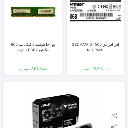
اس اس دی SSD PATRIOT 500
رم kvr ظرفیت 2 گیگابایت 800
M.2 P400
مگاهرتز DDR2 استوک
12,290,000
تومان
846,500
تومان