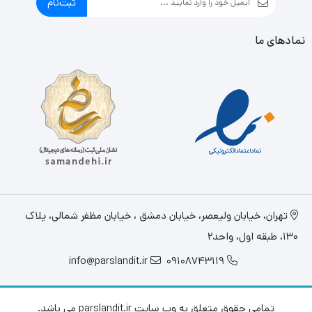
ثبت‌نام
نمادهای ما
تهران، خيابان وليعصر، خیابان دمشق ، خیابان مظفر شمالی، پلاک
130، طبقه اول، واحد2
info@parslandit.ir
09108743119
تمامی حقوق متعلق به وب سایت parslandit.ir می باشد.