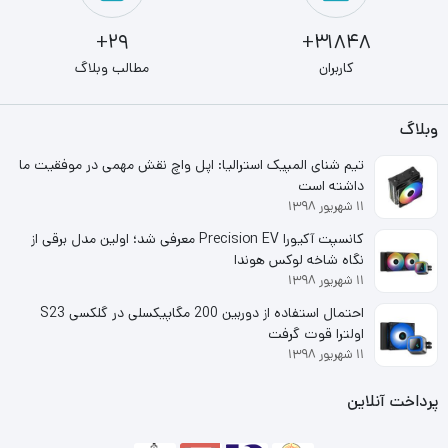
بالا بردن سرعت سیستم‌های قدیمی و گیمینگ است تا جان
29+
31848+
تازه‌ای به سیستم ببخشد.
کاربران
مطالب وبلاگ
وبلاگ
تیم شنای المپیک استرالیا: اپل واچ نقش مهمی در موفقیت ما
داشته است
۱۱ شهریور ۱۳۹۸
کانسپت آکیورا Precision EV معرفی شد؛ اولین مدل برقی از
نگاه شاخه لوکس هوندا
۱۱ شهریور ۱۳۹۸
احتمال استفاده از دوربین 200 مگاپیکسلی در گلکسی S23
اولترا قوت گرفت
۱۱ شهریور ۱۳۹۸
پرداخت آنلاین