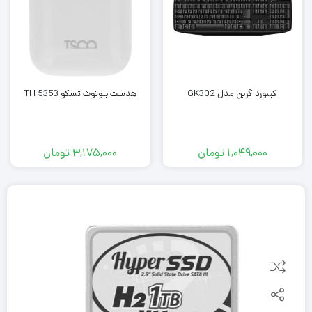
کیبورد گرین مدل GK302
هدست بلوتوث تسکو TH 5353
1,049,000
تومان
3,175,000
تومان