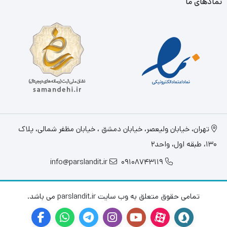
نمادهای ما
تهران، خيابان وليعصر، خیابان دمشق ، خیابان مظفر شمالی، پلاک
130، طبقه اول، واحد2
info@parslandit.ir
09108743119
تمامی حقوق متعلق به وب سایت parslandit.ir می باشد.