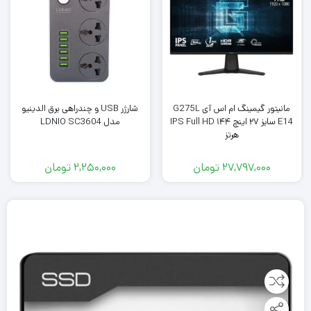
مانیتور گیمینگ ام اس آی G275L
شارژر USB و چندراهی برق الدینیو
E14 سایز ۲۷ اینچ IPS Full HD ۱۴۴
مدل LDNIO SC3604
هرتز
27,797,000
تومان
2,250,000
تومان