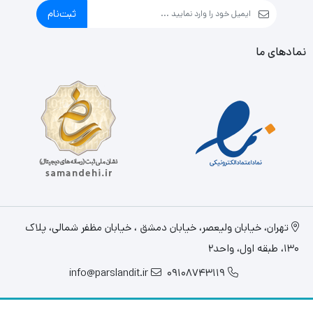
ثبت‌نام
نمادهای ما
تهران، خيابان وليعصر، خیابان دمشق ، خیابان مظفر شمالی، پلاک
130، طبقه اول، واحد2
info@parslandit.ir
09108743119