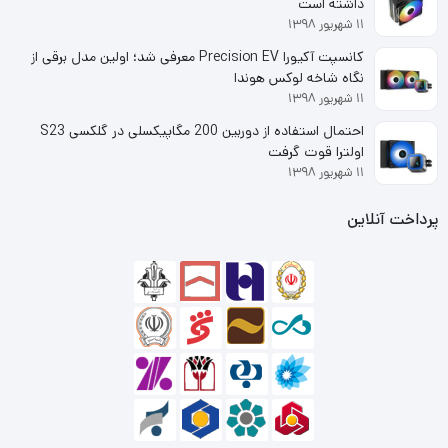
داشته است
(Active PFC) می‌باشد و راندمان آن گواهی 80PLUS GOLD را
۱۱ شهریور ۱۳۹۸
کانسپت آکیورا Precision EV معرفی شد؛ اولین مدل برقی از
به‌خود می‌بیند.
نگاه شاخه لوکس هوندا
۱۱ شهریور ۱۳۹۸
کولرمستر در ساخته خود یک فن کم‌صدا 120 میلی‌متری HDB را
احتمال استفاده از دوربین 200 مگاپیکسلی در گلکسی S23
گنجانده است که متناسب با دمای سیستم سرعت چرخش خود را
اولترا قوت گرفت
۱۱ شهریور ۱۳۹۸
کنترل می‌کند و آن را به‌گونه‌ای طراحی کرده تا بتواند بدون تولید
صدایی اضافه آن را به مقادیر مناسب سیستم تبدیل نماید و در
پرداخت آنلاین
اختیار قطعات گذارد، همچنین حضور فناوری Active PFC که در
بالا نیز به آن اشاره شد در کنار این فناوری قرار می‌گیرد و از طریق
جریانی تخصصی جریان برق دریافت شده از پریز برق را تصحیح و
با ولتاژ درست به قطعات می‌رساند.
کولرمستر برای این منبع تغذیه دو اتصال‌دهنده EPS را در نظر