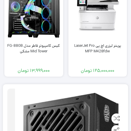
پرینتر لیزری اچ‌ پی LaserJet Pro
کیس کامپیوتر فاطر مدل FG-880B
MFP M428fdw
Mid Tower مشکی
125,000,000
تومان
13,999,000
تومان