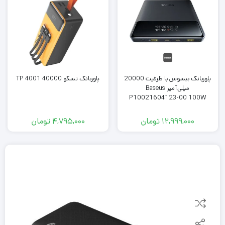
پاوربانک بیسوس با ظرفیت 20000
پاوربانک تسکو TP 4001 40000
میلی‌آمپر Baseus
P10021604123-00 100W
12,999,000
تومان
4,795,000
تومان