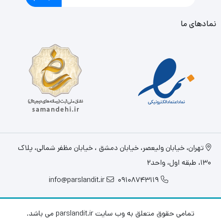
نمادهای ما
تهران، خيابان وليعصر، خیابان دمشق ، خیابان مظفر شمالی، پلاک
130، طبقه اول، واحد2
info@parslandit.ir
09108743119
تمامی حقوق متعلق به وب سایت parslandit.ir می باشد.