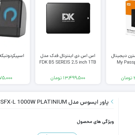
ترن دیجیتال
اس اس دی اینترنال فدک مدل
اسپیکردوتیکه تسکو
FDK B5 SEREIS 2.5 inch 1TB
تومان
13,499,500
تومان
075,000
پاور ایسوس مدل POWER ASUS ROG LOKI SFX-L 1000W PLATINIUM
ویژگی های محصول