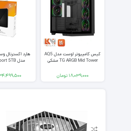
کیس کامپیوتر اوست مدل AQ5
هارد اکسترنال وس
TG ARGB Mid Tower مشکی
مدل My Passport 5TB
18,039,000
تومان
34,499,500