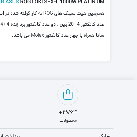
R ASUS
ROG LOKI SFX-L 1000W PLATINIUM
همچنین هیت سینک های ROG ب
ساتا همراه با چهار عدد کانکتور Molex می باشد.
3764+
محصولات
وبلاگ
پرداخت آنل