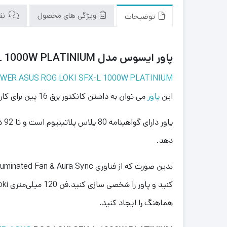
ویژگی های محصول
نقد
توضیحات
پاور ایسوس مدل POWER ASUS ROG LOKI SFX-L 1000W PLATINIUM
WER ASUS ROG LOKI SFX-L 1000W PLATINIUM
این
پاور
می توان به داشتن کانکتور برق 16 پین برای کارت گرافیک های سری جدید RTX 40 است که تا 600 وات برق را برای کارت گرافیک های PCIe 5.0 تامین می کند.این
پا
دهد.
هماهنگ را ایجاد کنید.