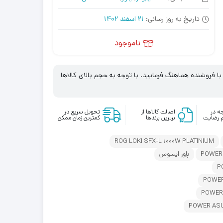
تاریخ به روز رسانی:
21 اسفند 1402
ناموجود
 فروشنده هماهنگ فرمایید. با توجه به حجم بالای کالاها
ه در
اصالت کالاها از
تحویل سریع در
 رضایت
برترین برندها
کمترین زمان ممکن
ROG LOKI SFX-L 1000W PLATINIUM
پاور ایسوس