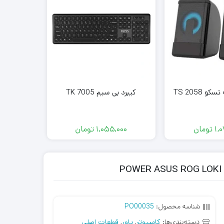
 TS 2058
کیبرد بی سیم TK 7005
فن خنک ک
مدل
GB
1,
تومان
1,055,000
تومان
,000
شناسه محصول:
PO00035
دسته‌بندی‌ها:
کامپیوتر
,
پاور
,
قطعات اصلی