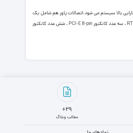
 قطعات و کارایی بالا سیستم می شود.اتصالات پاور هم شامل یک
عدد کانکتور 4+20 پین ، دو عدد کانکتور پردازنده 4+4 پین ، یک عدد کانکتور PCI-E 16-pin مخصوص کارت گرافیک سری RTX40 ، سه عدد کانکتور PCI-E 8-pin ، شش عدد کانکتور
29+
مطالب وبلاگ
نمادهای ما