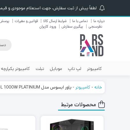
لطفاً پیش از ثبت سفارش، جهت استعلام موجودی و قیمت ن
درباره ما
تماس با ما
شرایط ارسال کالا
قوانین و مقررات
پرسش 
نظرسنجی
پیگیری سفارش
ورود کاربران
کامپیوتر
لپ تاپ
موبایل
تبلت
کامپیوتر یکپارچه
خانه
-
کامپیوتر
-
پاور ایسوس مدل POWER ASUS ROG LOKI SFX-L 1000W PLATINIUM
محصولات مرتبط