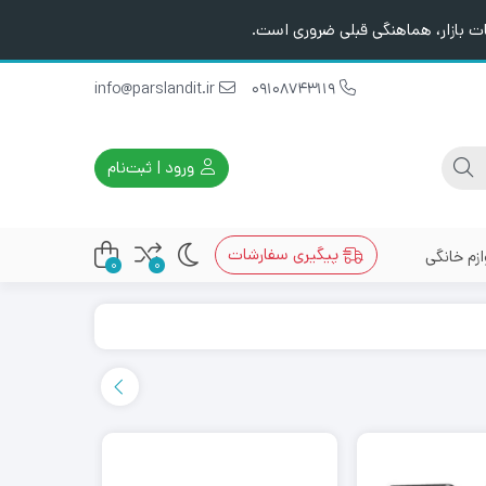
ت بازار، هماهنگی قبلی ضروری است.
info@parslandit.ir
09108743119
ورود | ثبت‌نام
پیگیری سفارشات
ازم خانگی
0
0