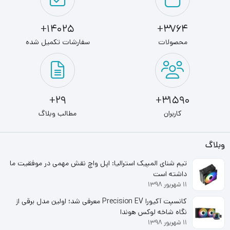
ظرفیت8 گيگابايت
14025+
3764+
ظرفیت هر ماژول هشت گیگابایت
محصولات
سفارشات تکمیل شده
مشخصات فنی نوع حافظه
نوع ماژولDIMM
29+
31590+
کاربران
مطالب وبلاگ
وبلاگ
تیم شنای المپیک استرالیا: اپل واچ نقش مهمی در موفقیت ما
داشته است
۱۱ شهریور ۱۳۹۸
کانسپت آکیورا Precision EV معرفی شد؛ اولین مدل برقی از
نگاه شاخه لوکس هوندا
۱۱ شهریور ۱۳۹۸