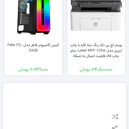
پرینتر اچ پی تک رنگ سه کاره با چاپ
کیس کامپیوتر فاطر مدل Fater FG-
لیزری مدل Laser MFP 135w، سایز
530B
چاپ A4، قابلیت اتصال به شبکه
بی‌سیم، سازگار
34,500,000
تومان
6,849,000
تومان