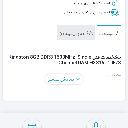
اصالت کالاها از برترین برندها
تحویل سریع در کمترین زمان ممکن
توضیحات
نقد و بررسی‌ها (0)
مشخصات فنی Kingston 8GB DDR3 1600MHz Single
Channel RAM HX316C10F/8
مشخصات
نمایش بیشتر
ابعاد ماژول طول : 133 / عرض : 34.04 میلی متر
پشتیبانی از XMPنامشخص
پیکربندی1 کاناله
تعداد پین240 پین پین
تعداد ماژول یک عدد