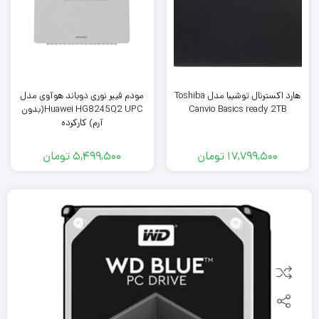
هارد اکسترنال توشیبا مدل Toshiba
مودم فیبر نوری دوباند هوآوی مدل
Canvio Basics ready 2TB
Huawei HG8245Q2 UPC(بدون
آرم) کارکرده
17,799,500
تومان
5,499,500
تومان