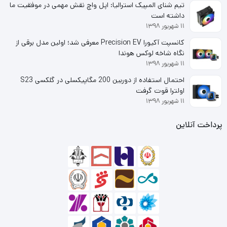
تیم شنای المپیک استرالیا: اپل واچ نقش مهمی در موفقیت ما
داشته است
سیگیت در اندازه 3.5 اینچ است که با سرعت 5900 دور در
۱۱ شهریور ۱۳۹۸
دقیقه چرخش می کند.
کانسپت آکیورا Precision EV معرفی شد؛ اولین مدل برقی از
نگاه شاخه لوکس هوندا
۱۱ شهریور ۱۳۹۸
احتمال استفاده از دوربین 200 مگاپیکسلی در گلکسی S23
اولترا قوت گرفت
۱۱ شهریور ۱۳۹۸
پرداخت آنلاین