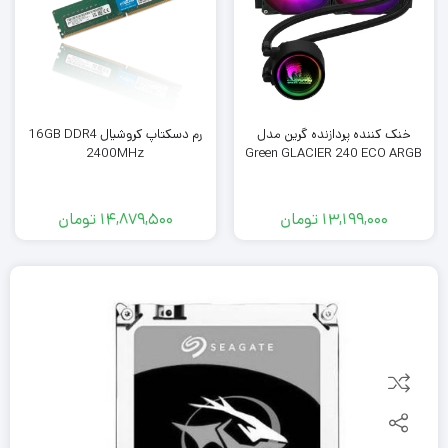
خنک کننده پردازنده گرین مدل
رم دسکتاپ کروشیال 16GB DDR4
2400MHz
Green GLACIER 240 ECO ARGB
13,199,000
تومان
14,879,500
تومان