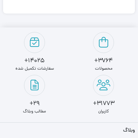
( MTBF ) 1,000,000 ساعت
HARD INTERNAL 4TB SEAGATE
HARD INTERNAL 4TB SEAGATE در ابعاد 26 × 101 × 146
ميلي ‌متر با وزن 610 گرم توسط کمپانی sea gate برای استفاده
کاربرانی که اطلاعات زیادی جهت ذخیره سازی و آرشیو بندی دارند
14025+
3764+
طراحی و تولید شده است.
محصولات
سفارشات تکمیل شده
HARD INTERNAL 4TB SEAGATE BARACUDA به یک رابط
SATA 3.0 و یک حافظه کش 64 مگابایتی مجهز است.
29+
31773+
توسط این رابط میتوان اطلاعات را تا سرعت 6 گیگابیت در ثانیه
کاربران
مطالب وبلاگ
پردازش و جا به جا کرد.
وبلاگ
هد استفاده شده در این سری از هارد دیسک های باراکودا