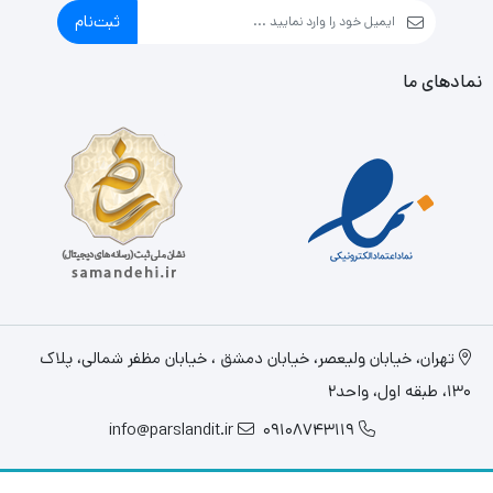
ثبت‌نام
نمادهای ما
تهران، خيابان وليعصر، خیابان دمشق ، خیابان مظفر شمالی، پلاک
130، طبقه اول، واحد2
info@parslandit.ir
09108743119