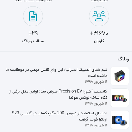
محصولات
سفارشات تکمیل شده
داشته است. بهترین مدل این سری دارای فرکانس 3600 مگاهرتز
می باشد که در بخش زمان تاخیر، میزان زمان تاخیر CL16-18-
18-38 است.
29+
31670+
رم جی اسکیل G.Skill Trident Z RGB 16GB 8GBx2
کاربران
مطالب وبلاگ
3600MHz CL18 با طراحی منحصر به فرد هیت سینک دار و
کارایی بالا، به یکی از محبوب‌ترین ماژول‌های حافظه رم میان
وبلاگ
گیمرها و دیگر کاربران تبدیل شده است.
تیم شنای المپیک استرالیا: اپل واچ نقش مهمی در موفقیت ما
داشته است
۱۱ شهریور ۱۳۹۸
کیت مورد بررسی ما دو – چهار کاناله بوده و دارای ظرفیت 32GB
کانسپت آکیورا Precision EV معرفی شد؛ اولین مدل برقی از
است. این کیت از 2 ماژول 8GB با فرکانس 3200MHZ با
نگاه شاخه لوکس هوندا
۱۱ شهریور ۱۳۹۸
تایمینگ‌ CL16-18-18-38 تشکیل شده و به ولتاژ 1.35 ولت
احتمال استفاده از دوربین 200 مگاپیکسلی در گلکسی S23
نیاز دارد. با این وجود G.SKILL سری Trident Z RGB را در
اولترا قوت گرفت
۱۱ شهریور ۱۳۹۸
فرکانس‌ها و تایمینگ‌های مختلف، از 2400 تا 4600 مگاهرتز،