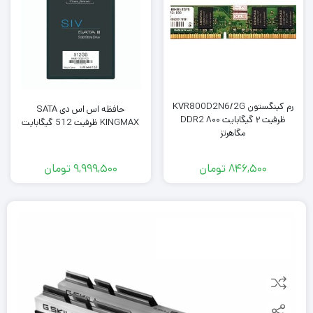
رم کینگستون KVR800D2N6/2G
حافظه اس اس دی SATA
ظرفیت ۲ گیگابایت DDR2 ۸۰۰
KINGMAX ظرفیت 512 گیگابایت
مگاهرتز
846,500
تومان
9,999,500
تومان