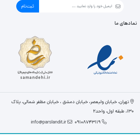
ثبت‌نام
نمادهای ما
تهران، خيابان وليعصر، خیابان دمشق ، خیابان مظفر شمالی، پلاک
130، طبقه اول، واحد2
info@parslandit.ir
09108743119