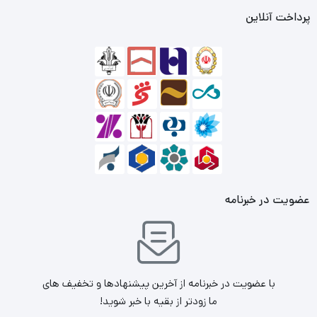
پرداخت آنلاین
عملکرد فوق العاده حافظه با پردازنده Intel® Core نسل دوازدهم
و پلتفرم مادربردهای سری Z690 ایسوس به توسعه حافظه
اورکلاک افراطی سریعتر در هر نسل جدید پلتفرم اینتل اختصاص
دارد. یکی دیگر از عوامل تاثیر بر قیمت رم 5200 Ripjaws
پشتیبانی فقط از همین مشخصات سخت افزاریست که انحضارا
مختص همین مدل مادربردها و پردازنده ها تولید شده است.
عضویت در خبرنامه
با عضویت در خبرنامه از آخرین پیشنهادها و تخفیف های
ما زودتر از بقیه با خبر شوید!