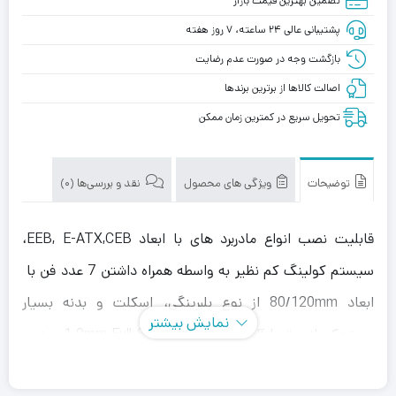
تضمین بهترین قیمت بازار
پشتیبانی عالی ۲۴ ساعته، ۷ روز هفته
بازگشت وجه در صورت عدم رضایت
اصالت کالاها از برترین برندها
تحویل سریع در کمترین زمان ممکن
توضیحات
ویژگی های محصول
نقد و بررسی‌ها (0)
قابلیت نصب انواع مادربرد های با ابعاد EEB, E-ATX,CEB،
سیستم کولینگ کم نظیر به واسطه همراه داشتن 7 عدد فن با
ابعاد 80/120mm از نوع بلبرینگی، اسکلت و بدنه بسیار
نمایش بیشتر
مستحکم از ورق با آلیاژ و ضخامت 1.0mm Full SECC و درب
پنل جلویی مجهز به فیلتر ضد گرد و غبار با قابلیت جدا شدن