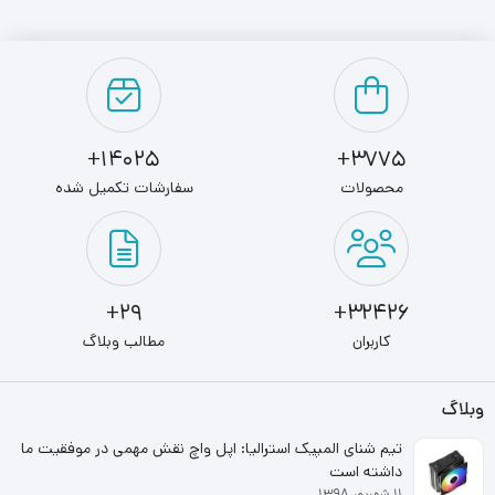
آسان به همراه قفل از مهم ترین مخصوصیات کیس گرین مدل
رکمونت G600 محسوب می شود.
14025+
3775+
محصولات
سفارشات تکمیل شده
29+
32426+
کاربران
مطالب وبلاگ
وبلاگ
تیم شنای المپیک استرالیا: اپل واچ نقش مهمی در موفقیت ما
داشته است
۱۱ شهریور ۱۳۹۸