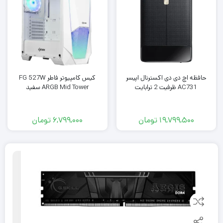
حافظه اچ دی دی اکسترنال اپیسر
کیس کامپیوتر فاطر FG 527W
AC731 ظرفیت 2 ترابایت
ARGB Mid Tower سفید
19,799,500
تومان
6,799,000
تومان