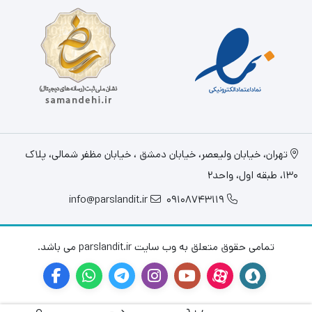
تهران، خيابان وليعصر، خیابان دمشق ، خیابان مظفر شمالی، پلاک
130، طبقه اول، واحد2
info@parslandit.ir
09108743119
تمامی حقوق متعلق به وب سایت parslandit.ir می باشد.