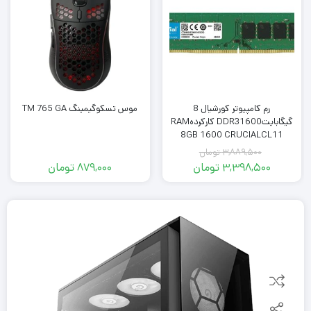
رم کامپیوتر کورشیال 8
موس تسکوگیمینگ TM 765 GA
گیگابایتDDR31600 کارکردهRAM
8GB 1600 CRUCIALCL11
3,889,500
تومان
3,398,500
تومان
879,000
تومان
قیمت
قیمت
فعلی:
اصلی:
3,398,500
3,889,500
تومان
تومان.
بود.