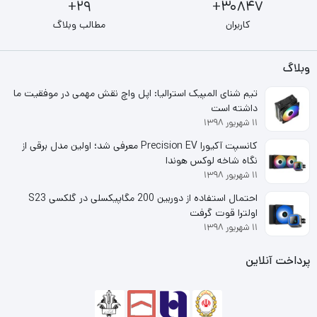
29+
30847+
بدون شک انتخاب بسیاری از اسمبل کنندگان می باشد.
کاربران
مطالب وبلاگ
کیس گیمینگ گیم مکس مدل Gamemax Leader TG دارای 6
وبلاگ
فن ARGB با قابلیت تنظیم سرعت خودکار؛ طراحی های جدید
تیم شنای المپیک استرالیا: اپل واچ نقش مهمی در موفقیت ما
دارای درب باز شونده جانبی هستند.
داشته است
۱۱ شهریور ۱۳۹۸
بدون نیاز به برداشتن پیچ، می تواند به راحتی قاب داخلی را باز
کانسپت آکیورا Precision EV معرفی شد؛ اولین مدل برقی از
کند؛
نگاه شاخه لوکس هوندا
۱۱ شهریور ۱۳۹۸
تا گرد و غبار رادیاتور و کارت گرافیک را تمیز کند، همچنین به
احتمال استفاده از دوربین 200 مگاپیکسلی در گلکسی S23
اولترا قوت گرفت
راحتی در عروسک های مختلف قرار می گیرد.
۱۱ شهریور ۱۳۹۸
اطمینان حاصل کنید که مادربرد شما دارای یک رابط 3PIN RGB
پرداخت آنلاین
است،