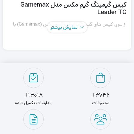
کیس گیمینگ گیم مکس مدل Gamemax
Leader TG
از سری کیس های گیمینگ شرکت گیم مکس (Gamemax) با
نمایش بیشتر
فرم ظاهری Full Tower می باشد؛
که از کیفیت ساخت بسیار بالایی برخوردار است.
کیس گیمینگ گیم مکس مدل Gamemax Leader TG دارای
پنل شیشه ای در جلو می باشد با کیس گیمینگ گیم مکس مدل
Leader فقط در همین مورد تفاوت دارد.
14018+
3746+
با ویژگی هایی مانند شاسی بسیار مقاوم، انعطاف پذیر با طراحی
محصولات
سفارشات تکمیل شده
مدولار برای هر پیکربندی، درایورهای متعدد برای ذخیره سازی،
و پشتیبانی از همگام سازی نورپردازی RGB برای مادربردهای ATX