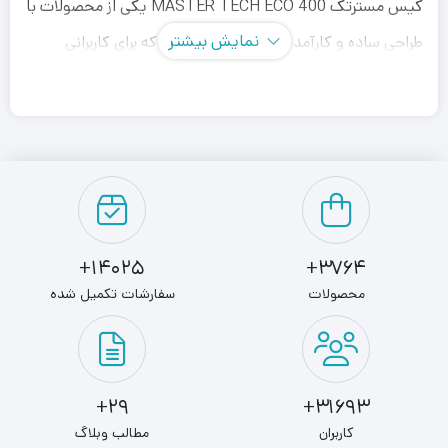
کیس مسترتک MASTER TECH ECO 400 یکی از محصولات با
نمایش بیشتر
طراحی ساده و کارآمد از برند مسترتک است که برای کاربرانی
طراحی شده که به دنبال یک کیس با کیفیت و در عین حال
اقتصادی هستند. این محصول با تمرکز بر کارایی و صرفه‌جویی در
هزینه، گزینه‌ای مناسب برای بسیاری از کاربران به شمار می‌رود.
کیس مسترتک MASTER TECH ECO 400 با ظاهری مینیمال
و جذاب، دارای جنس بدنه فلزی و پلاستیکی مرغوب است. این
14025+
3764+
کیس با رنگ مشکی خود، نمایی شیک و مناسب برای هر محیط
محصولات
سفارشات تکمیل شده
کاری یا شخصی ارائه می‌دهد. طراحی کمپکت آن امکان استفاده
در فضاهای کوچک را فراهم می‌آورد.
این کیس با ابعاد مناسب خود فضای کافی برای نصب مادربرد
29+
31693+
های ATX، Micro-ATX و Mini-ITX را دارد. همچنین فضای
کاربران
مطالب وبلاگ