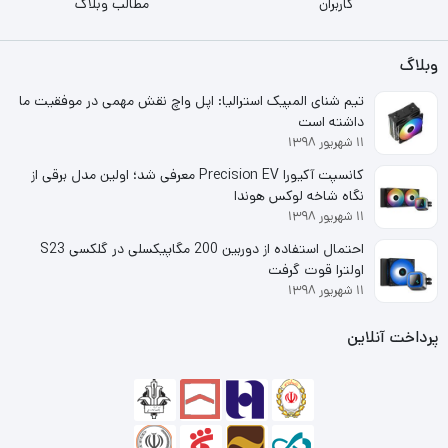
بسیار بالا از بارزترین ویژگی های این کیبورد اداری/مالتی مدیا
کاربران
مطالب وبلاگ
محسوب می شوند.
وبلاگ
تیم شنای المپیک استرالیا: اپل واچ نقش مهمی در موفقیت ما
داشته است
۱۱ شهریور ۱۳۹۸
کانسپت آکیورا Precision EV معرفی شد؛ اولین مدل برقی از
نگاه شاخه لوکس هوندا
۱۱ شهریور ۱۳۹۸
احتمال استفاده از دوربین 200 مگاپیکسلی در گلکسی S23
اولترا قوت گرفت
۱۱ شهریور ۱۳۹۸
پرداخت آنلاین