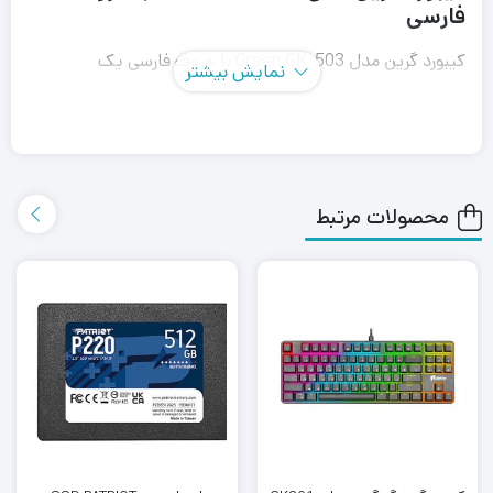
فارسی
کیبورد گرین مدل Green GK-503 با حروف فارسی یک
نمایش بیشتر
صفحه‌کلید مالتی‌مدیا و مخصوص مصارف اداری_خانگی است
که توسط شرکت گرین طراحی و تولیده شده است. این کیبورد
دارای یک قسمت کوچک در جلو برای استراحت دستان است و
محصولات مرتبط
مخصوص تایپ کردن سریع و راحت طراحی شده است، کلیدهای
این کیبورد نیز به صورت برجسته طراحی شده‌اند تا کیبورد بالاترین
سطح راحتی را به شما ارایه دهد.
این صفحه کلید به صورت باسیم و با استفاده از پورت USB به
کامپیوتر و یا لپ‌تاپ شما متصل می‌شود. همان طور که گفتیم
طراحی GK-502 به صورت استاندارد بوده و دارای 124 کلید
است. جنس کلیدهای کیبورد گرین مدل Green GK-503 از