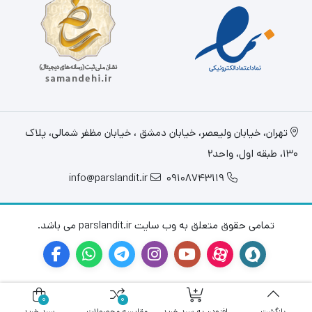
تهران، خيابان وليعصر، خیابان دمشق ، خیابان مظفر شمالی، پلاک
130، طبقه اول، واحد2
info@parslandit.ir
09108743119
تمامی حقوق متعلق به وب سایت parslandit.ir می باشد.
0
0
بازگشت
افزودن به سبد خرید
مقایسه محصولات
سبد خرید