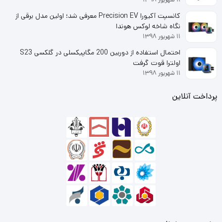
تکان دهند و کیبورد مزاحمتی برای حرکات ماوس ایجاد نکند. از
کانسپت آکیورا Precision EV معرفی شد؛ اولین مدل برقی از
ویژگی هایی که صفحه کلید گیمینگ را از سایر صفحه کلیدها
نگاه شاخه لوکس هوندا
۱۱ شهریور ۱۳۹۸
جدا میکند نورپردازی RGB در این صفحه کلید ها است. K617
احتمال استفاده از دوربین 200 مگاپیکسلی در گلکسی S23
FIZZ WHITE نیز از این نوع نورپردازی برخوردار شده است و به
اولترا قوت گرفت
۱۱ شهریور ۱۳۹۸
کاربر 20 حالت مختلف نورپردازی نیز ارائه میدهد. میزان روشنایی
پرداخت آنلاین
و حالات نمایش نورپردازی K617 FIZZ نیز قابل تغییر با توجه به
نیاز کاربر است.
کیبورد گیمینگ ردراگون K617 FIZZ WHITE با سوئیچ های
قرمز رنگ خطی در اختیار کاربران قرار میگیرد. سوئیچ های قرمز
نسبت به سایر سوئیچ ها به نیروی محرکه کمتری برای ثبت
بازخورد نیاز دارند، در نتیجه این کیبوردها از بازخورد سریعی
برخوردار هستند که آنها را گزینه ای مناسب برای بازی های آنلاین
و نبرد های FPS نفس گیر میکند. این سوئیچ ها در کنار سرعت