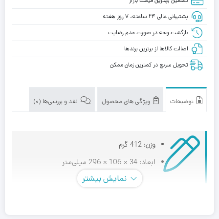
تضمین بهترین قیمت بازار
پشتیبانی عالی ۲۴ ساعته، ۷ روز هفته
بازگشت وجه در صورت عدم رضایت
اصالت کالاها از برترین برندها
تحویل سریع در کمترین زمان ممکن
توضیحات
ویژگی های محصول
نقد و بررسی‌ها (0)
وزن: 412 گرم
ابعاد: 34 × 106 × 296 میلی‌متر
نمایش بیشتر
کیبورد ردراگون K617 FIZZ WHITE با طرح بندی دورنگ کلیدها
کاملا با عناصر پرجنب و جوش گیمینگ شما هماهنگ خواهد