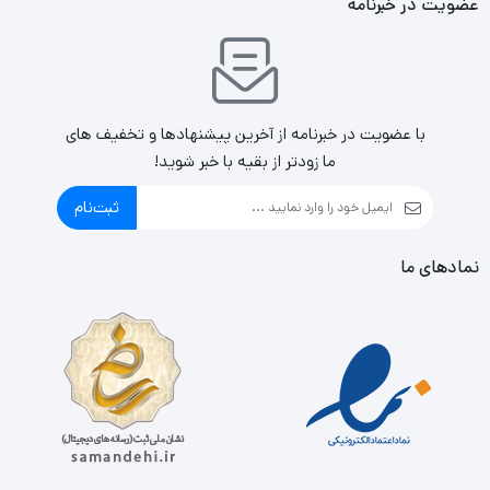
عضویت در خبرنامه
پاسخ دهی بالا از طول عمر بالایی نیز برخوردار میباشند و طول
عمر آن ها تا 50 میلیون ضربه تخمین زده شده است. با نرم افزار
اختصاصی کیبورد ردراگون K617 FIZZ می‌توانید به‌راحتی و
با عضویت در خبرنامه از آخرین پیشنهادها و تخفیف های
بدون کمترین دردسر، نور RGB و کلیدهای ماکرو را تنظیم و
ما زودتر از بقیه با خبر شوید!
شخصی‌سازی کنید.
ثبت‌نام
تمامی کلیدهای این کیبورد آنتی‌گاستینگ هستند و به‌ اصطلاح
نمادهای ما
کیبورد Full Rollover یا N-Key Rollover است و می‌توانید هر
تعداد کلیدی را که می‌خواهید در این کیبورد به‎‌ شکل همزمان
فشار دهید و در عملکرد صفحه کلید هیچ گونه اختلالی ایجاد
نمیشود
کابل این محصول از نوع USB-C است تا داده‌ها با سرعت