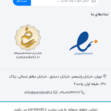
ثبت‌نام
نمادهای ما
تهران، خيابان وليعصر، خیابان دمشق ، خیابان مظفر شمالی، پلاک
130، طبقه اول، واحد2
info@parslandit.ir
09108743119
تمامی حقوق متعلق به وب سایت parslandit.ir می باشد.