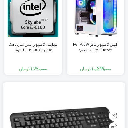
کیس کامپیوتر فاطر FG-790W
پردازنده کامپیوتر اینتل مدل Core
RGB Mid Tower سفید
i3-6100 Skylake استوک
10,599,000
تومان
1,760,000
تومان