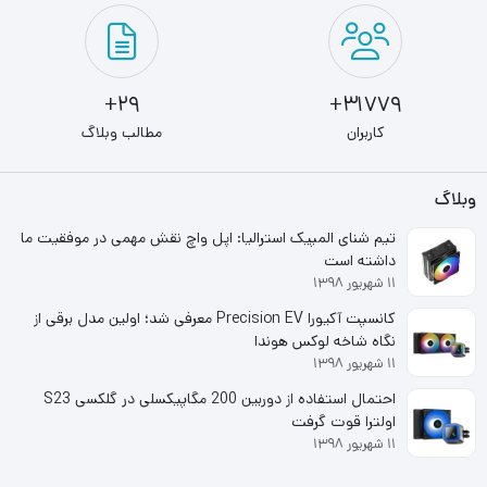
نوع رابط
USB
29+
31779+
طول کابل
کاربران
مطالب وبلاگ
1.8 متر
تعداد کلید ها
وبلاگ
116 عدد
تیم شنای المپیک استرالیا: اپل واچ نقش مهمی در موفقیت ما
داشته است
تعداد کلید میانبر
۱۱ شهریور ۱۳۹۸
12 عدد
کانسپت آکیورا Precision EV معرفی شد؛ اولین مدل برقی از
نگاه شاخه لوکس هوندا
سازگار با سیستم عامل
۱۱ شهریور ۱۳۹۸
ME-WinXP-Win2000-WinNT-WinVISTA-Win95-
احتمال استفاده از دوربین 200 مگاپیکسلی در گلکسی S23
اولترا قوت گرفت
Win98-Win7-Win8
۱۱ شهریور ۱۳۹۸
مزایا و معایب