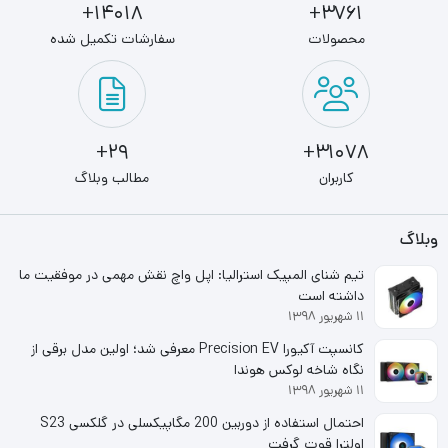
14018+
3761+
خواندن نوشتن به 500 مگابایت بر ثانیه می‌رسد. پس اگر به
محصولات
سفارشات تکمیل شده
دنبال یک حافظه‌ی امن و مطمئن برای اطلاعات ارزشمند خود
هستید، حافظه اس اس دی کروشیال مدل SSD CRUCIAL
BX500 240GB می‌تواند مناسب شما باشد.
29+
31078+
کاربران
مطالب وبلاگ
وبلاگ
تیم شنای المپیک استرالیا: اپل واچ نقش مهمی در موفقیت ما
داشته است
۱۱ شهریور ۱۳۹۸
کانسپت آکیورا Precision EV معرفی شد؛ اولین مدل برقی از
نگاه شاخه لوکس هوندا
۱۱ شهریور ۱۳۹۸
احتمال استفاده از دوربین 200 مگاپیکسلی در گلکسی S23
اولترا قوت گرفت