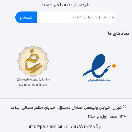
ما زودتر از بقیه با خبر شوید!
ثبت‌نام
نمادهای ما
تهران، خيابان وليعصر، خیابان دمشق ، خیابان مظفر شمالی، پلاک
130، طبقه اول، واحد2
info@parslandit.ir
09108743119