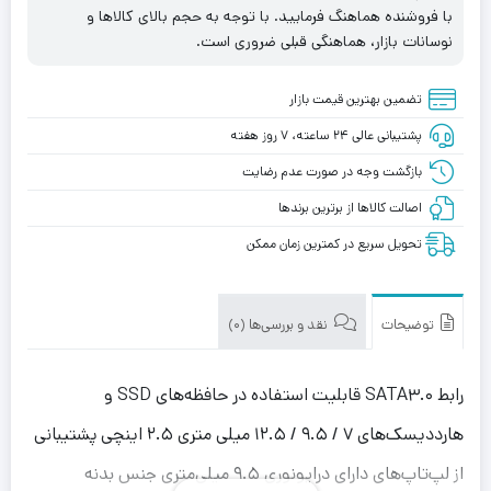
آلومینیومی
با فروشنده هماهنگ فرمایید. با توجه به حجم بالای کالاها و
9.5mm
نوسانات بازار، هماهنگی قبلی ضروری است.
Venetolink
CADDY
تضمین بهترین قیمت بازار
پشتیبانی عالی ۲۴ ساعته، ۷ روز هفته
بازگشت وجه در صورت عدم رضایت
اصالت کالاها از برترین برندها
تحویل سریع در کمترین زمان ممکن
توضیحات
نقد و بررسی‌ها (0)
رابط SATA۳.۰ قابلیت استفاده در حافظه‌‌های SSD و
هارددیسک‌های ۷ / ۹.۵ / ۱۲.۵ میلی متری ۲.۵ اینچی پشتیبانی
از لپ‌تاپ‌های دارای درایونوری ۹.۵ میلی‌متری جنس بدنه