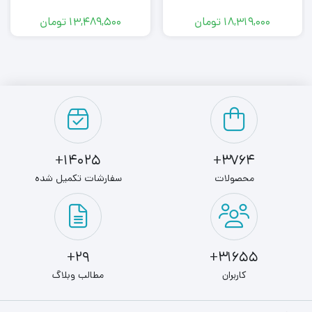
18,319,000
تومان
13,489,500
تومان
14025+
3764+
محصولات
سفارشات تکمیل شده
29+
31655+
کاربران
مطالب وبلاگ