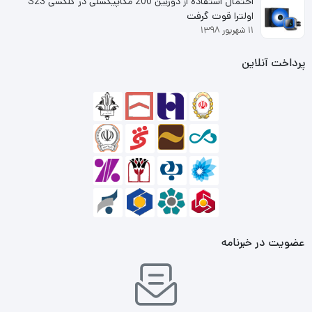
احتمال استفاده از دوربین 200 مگاپیکسلی در گلکسی S23
شاسی‌ها جا می‌شود. نمای جلویی طراحی منحصر به فرد کارت را با
اولترا قوت گرفت
۱۱ شهریور ۱۳۹۸
یک جفت فن 100 میلی‌متری سوپرسل نشان می‌دهد. این
پرداخت آنلاین
روکش دارای اثر فیبر کربن بر روی آن برای جذابیت بصری بیشتر
است. قسمت پشتی کارت دارای یک صفحه پشتی آلومینیومی
است که اهداف مختلفی از جمله ایجاد ثبات به کارت و کمک به
خنک کردن قسمت پشتی PCB را انجام می‌دهد. لوگوی XFX به
طور برجسته در صفحه پشتی خودنمایی می‌کند.
بررسی کارت گرافیک XFX RX 580 GTS 8GB
RX 580 8GB بهترین گزینه برای بازی‌های 60-144 فریم برثانیه
عضویت در خبرنامه
در 1080p است. این کارت با OC کارخانه تا 1425 مگاهرتز بر
روی هسته GPU ارائه می‌شود. کارت‌های مرجع پایه RX 580
دارای ساعت استاندارد 1256 مگاهرتز هستند و بسته به مدل،