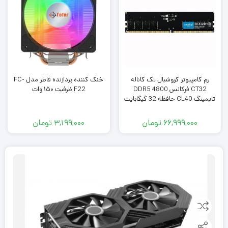
رم کامپیوتر کروشیال تک کاناله
خنک کننده پردازنده فاطر مدل FC-
CT32 فرکانس 4800 DDR5
F22 ظرفیت ۱۵۰ وات
تایمینگ CL40 حافظه 32 گیگابایت
66,999,000
تومان
3,199,000
تومان