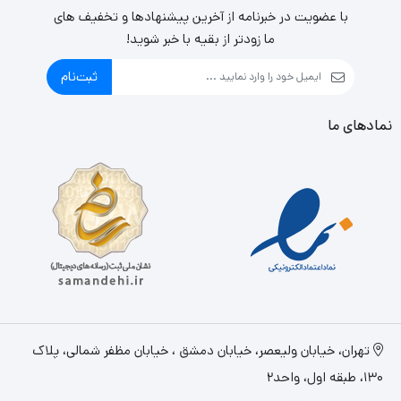
با عضویت در خبرنامه از آخرین پیشنهادها و تخفیف های
می‌توانند تا محدوده 1400 مگاهرتز افزایش یابند. حافظه داخلی
ما زودتر از بقیه با خبر شوید!
8 گیگابایتی GDDR5 حافظه مورد نیاز برای بازسازی تصاویر بازی
ثبت‌نام
با واقع‌گرایی خیره کننده را فراهم می‌کند. رابط PCI Express 3.0
سازگاری با طیف وسیعی از سیستم‌ها را ارائه می‌دهد.
نمادهای ما
اتصال حداکثر 5 نمایشگر
این کارت گرافیک به یک خروجی HDMI و 3 عدد DisplayPort و
یک DL-DVI-D مجهز شده است و اتصال حداکثر 5 مانیتور را در
اختیار شما قرار می‌دهد. همچنن فناوری AMD Eyefinity برای
شما تجربه بازی را با تصاویر پانوراما زنده می‌کند.
برخورداری از پردازش گرافیکی AMD
تهران، خيابان وليعصر، خیابان دمشق ، خیابان مظفر شمالی، پلاک
130، طبقه اول، واحد2
این کارت گرافیک AMD دارای پردازنده AMD Radeon RX 580