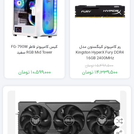
رم کامپیوتر کینگستون مدل
کیس کامپیوتر فاطر FG-790W
Kingston HyperX Fury DDR4
RGB Mid Tower سفید
16GB 2400MHz
15,498,500
تومان
14,339,500
تومان
10,599,000
تومان
قیمت
قیمت
فعلی:
اصلی:
14,339,500
15,498,500
تومان
تومان.
بود.