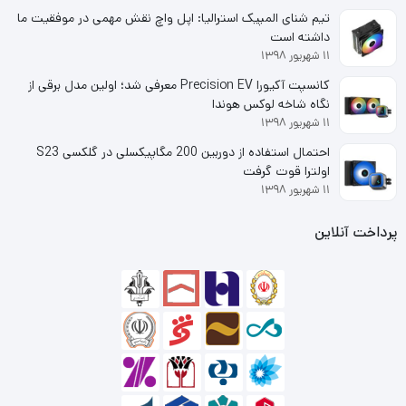
تیم شنای المپیک استرالیا: اپل واچ نقش مهمی در موفقیت ما
ظرفیت حافظه گرافیکی اختصاص یافته برای کارت گرافیک TUF-
داشته است
۱۱ شهریور ۱۳۹۸
RTX4090-O24G-GAMING در حدود 24 گیگابایت و از نوع
کانسپت آکیورا Precision EV معرفی شد؛ اولین مدل برقی از
DDR6X است که دارای سرعت حافظه فوق‌العاده 21 گیگابیت بر
نگاه شاخه لوکس هوندا
۱۱ شهریور ۱۳۹۸
ثانیه می‌باشد. مشخصات سخت‌افزاری جدیدترین کارت گرافیک
احتمال استفاده از دوربین 200 مگاپیکسلی در گلکسی S23
ایسوس مدل TUF Gaming GeForce RTX 4090 OC Edition
اولترا قوت گرفت
۱۱ شهریور ۱۳۹۸
24GB GDDR6X همراه با پهنای باند اختصاصی 384 بیت باعث
پرداخت آنلاین
شده تا توان پردازشی شگفت‌انگیز آن در حین اجرای انواع بازی و
نرم‌افزارهای گرافیکی با بالاترین سطح ممکن را تضمین شود.
با معرفی تراشه‌های نسل 40 شرکت انویدیا، رکوردها یکی از پس
از دیگری شکسته شدند و چنین به نظر می‌رسد که اختلاف قدرت
یا نسبت پیشرفت قدرت در این نسل از تراشه‌های گرافیکی