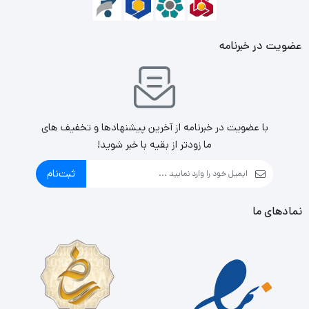
انویدیا نسبت به نسل گذشته، نفس‌گیر و اعجاب آور خواهد
بود. شرکت‌های مختلفی به سراغ تولید کارت‌های گرافیک این
عضویت در خبرنامه
سری رفته‌اند و همانند همیشه، شرکت ایسوس یکی از
پیشگامان در این زمینه است.
این شرکت دو خط تولید اختصاصی برای قطعات کامپیوتری و لپ
با عضویت در خبرنامه از آخرین پیشنهادها و تخفیف های
تاپ‌های گیمینگ یا مخصوص بازی خود با نام‌های TUF و ROG
ما زودتر از بقیه با خبر شوید!
دارد و این دو خانواده هرکدام اخیراً میزبان دو عضو جدید
ثبت‌نام
بوده‌اند. کارت گرافیک TUF Gaming RTX 4090 با توجه به آمار
نمادهای ما
و ارقام منتشر شده قدرتمندترین تراشه‌ی گرافیکی جهان را در خود
جای داده است.
این کارت گرافیک حداقل تا زمانی که نسخه‌ی Ti آن عرضه شود،
پرچمدار جدید کارت‌های سری TUF ایسوس خواهد بود. تراشه‌ی