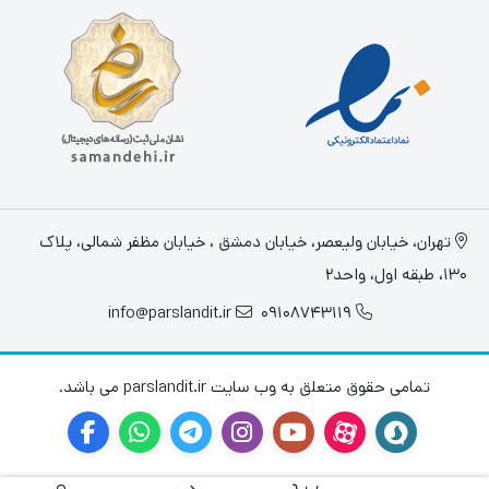
تهران، خيابان وليعصر، خیابان دمشق ، خیابان مظفر شمالی، پلاک
130، طبقه اول، واحد2
info@parslandit.ir
09108743119
تمامی حقوق متعلق به وب سایت parslandit.ir می باشد.