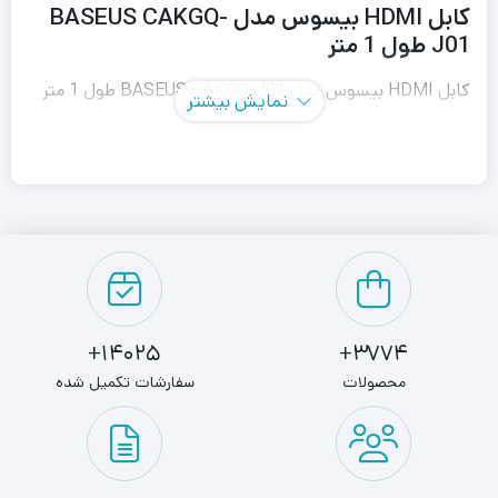
کابل HDMI بیسوس مدل BASEUS CAKGQ-
J01 طول 1 متر
کابل HDMI بیسوس مدل BASEUS CAKGQ-J01 طول 1 متر
نمایش بیشتر
یکی از مطمئن‌ترین، سریع‌ترین و بهترین راه‌ها برای انتقال
تصاویر، فیلم، ویدئو و… روی نمایشگرهای دیگر است که همین
امر موجب شده تا استفاده از این کابل امری رایج و متداول در
بسیاری از خانه‌ها باشد؛ اما همین نوع از کابل‌ها نیز دارای
استانداردهای مختلفی هستند که عملکردشان را تحت تاثیر قرار
خواهد داد.
14025+
3774+
محصولات
سفارشات تکمیل شده
کابل HDMI بیسوس مدل BASEUS CAKGQ-J01 طول 1 متر
با در نظر گرفتن استانداردهای مختلف و همچنین استفاده از
مواد اولیه مرغوب، به خوبی می تواند تصاویر و ویدئوها را بدون