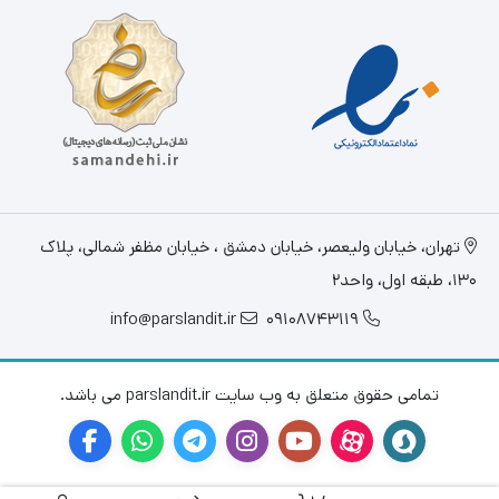
تهران، خيابان وليعصر، خیابان دمشق ، خیابان مظفر شمالی، پلاک
130، طبقه اول، واحد2
info@parslandit.ir
09108743119
تمامی حقوق متعلق به وب سایت parslandit.ir می باشد.