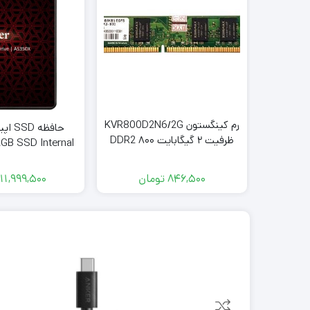
رم کینگستون KVR800D2N6/2G
ظرفیت ۲ گیگابایت DDR2 ۸۰۰
GB SSD Internal
مگاهرتز
846,500
تومان
11,999,500