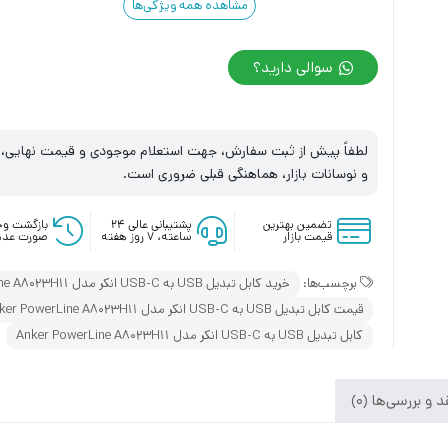
مشاهده همه ویژگی‌ها
سوالی دارید؟
لطفاً پیش از ثبت سفارش، جهت استعلام موجودی و قیمت نهایی، با
و نوسانات بازار، هماهنگی قبلی ضروری است.
تضمین بهترین
پشتیبانی عالی ۲۴
بازگشت وج
قیمت بازار
ساعته، ۷ روز هفته
صورت عدم
برچسب‌ها:
خرید کابل تبدیل USB به USB-C انکر مدل Anker PowerLine A8023H11
قیمت کابل تبدیل USB به USB-C انکر مدل Anker PowerLine A8023H11
کابل تبدیل USB به USB-C انکر مدل Anker PowerLine A8023H11
 و بررسی‌ها (0)