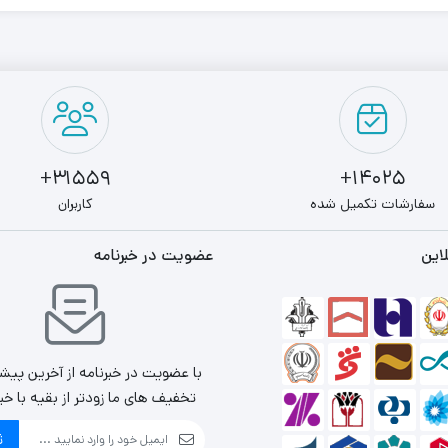
31559+
14025+
سفارشات تکمیل شده
کاربران
این
عضویت در خبرنامه
با عضویت در خبرنامه از آخرین پیش
تخفیف های ما زودتر از بقیه با خب
ث