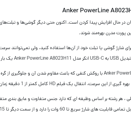
، مقبولیت پورت USB-C بین مردم جهان در حال افزایش پیدا کردن است. اکنون حتی دیگر گوشی‌ه
ین پورت مدرن بهره‌مند شوند.
برای شارژ گوشی یا تبلت خود از آن‌ها استفاده کنید، ولی نمی‌توانند سرعت
ن را راحت کنید.
کابل تبدیل USB به USB-C انکر مدل Anker PowerLine A8023H11 با روکش کنفی که باعث مقا
، هر رشته بر اساس وظیفه ای که دارد جنس متفاوت و عایق بندی متفاو
وات را دارد و از سمت دیگر تا 15 هزار بار خمش مقاوم است.