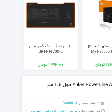
ل وسترن دیجیتال
ماوس پد گیمینگ گرین مدل
هارد اک
ics ready
GRIFFIN 700-L
21,
تومان
1,494,000
تومان
,500
شناسه محصول:
CA00013
دسته‌بندی‌ها:
کامپیوتر
,
کابل
,
لوازم جانبی کامپیوتر