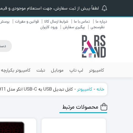
لطفاً پیش از ثبت سفارش، جهت استعلام موجودی و قیمت ن
درباره ما
تماس با ما
شرایط ارسال کالا
قوانین و مقررات
پرسش 
نظرسنجی
پیگیری سفارش
ورود کاربران
کامپیوتر
لپ تاپ
موبایل
تبلت
کامپیوتر یکپارچه
خانه
-
کامپیوتر
-
کابل تبدیل USB به USB-C انکر مدل Anker PowerLine A8023H11 طول 1.8 متر
محصولات مرتبط