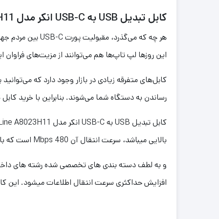
کابل تبدیل USB به USB-C انکر مدل Anker PowerLine A8023H11
هر چه که می‌گذرد
این روزها لپ تاپ‌ها هم می‌توانند از مزیت‌های فراوان ا
کابل‌های متفرقه زیادی در بازار وجود دارد که می‌توانید 
رساندن به دستگاه شما می‌شوند. بنابراین با خرید کابل تبدیل USB به USB-C انکر مدل Anker PowerLine A8023H11 یک بار برای همیشه خیال خودتا
بالایی میباشد، سرعت انتقال آن 480 Mbps است که با بهره گیری از این سرعت، انتقال یک فیلم HD کامل کمتر از 1 دقیقه زمان میبرد.
و به لطف دسته بندی های تخصصی شده رشته های داخلی 
افزایش حداکثری سرعت انتقال اطلاعات میشود. این کابل تمامی قابلیت های شارژ سریع تا 60 