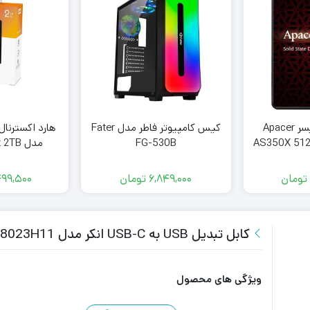
حافظه SSD اپیسر Apacer
کیس کامپیوتر فاطر مدل Fater
هارد اکسترنا
AS350X 512
FG-530B
مدل My Passport 2TB
تومان
6,849,000
تومان
499,500
کابل تبدیل USB به USB-C انکر مدل Anker PowerLine A8023H11 طول 1.8 متر
ویژگی های محصول