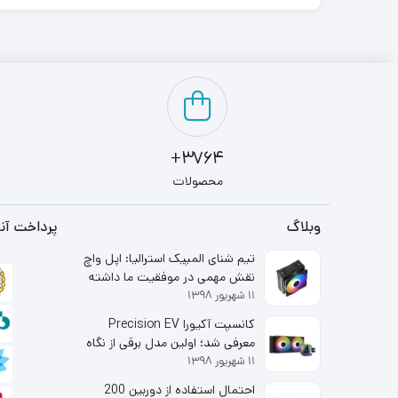
3764+
محصولات
وبلاگ
پرداخت آنل
تیم شنای المپیک استرالیا: اپل واچ
نقش مهمی در موفقیت ما داشته
۱۱ شهریور ۱۳۹۸
است
کانسپت آکیورا Precision EV
معرفی شد؛ اولین مدل برقی از نگاه
۱۱ شهریور ۱۳۹۸
شاخه لوکس هوندا
احتمال استفاده از دوربین 200