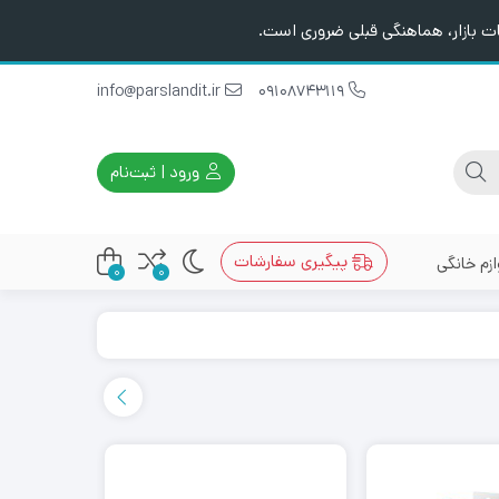
ت بازار، هماهنگی قبلی ضروری است.
info@parslandit.ir
09108743119
ورود | ثبت‌نام
پیگیری سفارشات
ازم خانگی
0
0