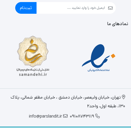
ثبت‌نام
نمادهای ما
تهران، خيابان وليعصر، خیابان دمشق ، خیابان مظفر شمالی، پلاک
130، طبقه اول، واحد2
info@parslandit.ir
09108743119