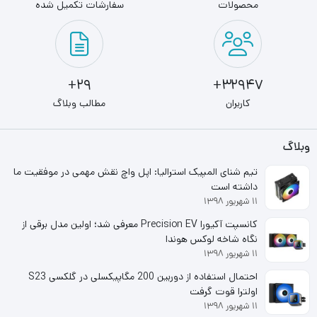
محصولات
سفارشات تکمیل شده
نقش مهمی در رندرینگ در نرم‌افزارهای تدوین و میکس و
انکودینگ حرفه‌‎ای دارد . فرکانس پردازنده در حالت پایه برابر با
2.5 گیگاهرتز است و در حالت توربو-بوست، تا 4.6 گیگاهرتز نیز
29+
32947+
می‌رسد.معماری جدید اینتل توانسته دو نوع هسته مختلف را در
کاربران
مطالب وبلاگ
قالب یک پردازنده بالقوه ترکیب کند در نتیجه این تکنولوژی
وبلاگ
تجربه گیمینگ شما بسیار روان و پرسرعت خواهد بود.
تیم شنای المپیک استرالیا: اپل واچ نقش مهمی در موفقیت ما
داشته است
در سی پی یو اینتل Core i5-13400 TRY از مجموع 10 هسته،
۱۱ شهریور ۱۳۹۸
6 هسته از نوع Performance و 4 هسته دیگر از نوع Efficient
کانسپت آکیورا Precision EV معرفی شد؛ اولین مدل برقی از
هستند که به اختصار با نام هسته‌های P و هسته‌های E نیز
نگاه شاخه لوکس هوندا
۱۱ شهریور ۱۳۹۸
شناخته می‌شوند. هسته‌های E بیشتر جهت پردازش وظایف و
احتمال استفاده از دوربین 200 مگاپیکسلی در گلکسی S23
کارهای سبک استفاده می‌شوند. این هسته‌ها همچنین در بهبود
اولترا قوت گرفت
۱۱ شهریور ۱۳۹۸
سرعت گیمینگ و نرم‌افزارهای تولید محتوا نیز نقش دارند.