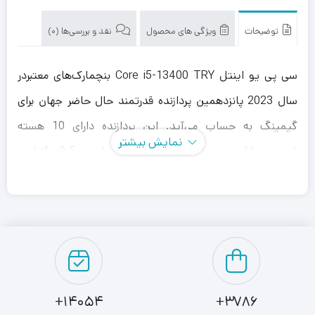
توضیحات
ویژگی های محصول
نقد و بررسی‌ها (0)
سی پی یو اینتل Core i5-13400 TRY بنچمارک‌های معتبردر
سال 2023 پانزدهمین پردازنده قدرتمند حال حاضر جهان برای
گیمینگ به حساب می‌آید. این پردازنده دارای 10 هسته
نمایش بیشتر
قدرتمند، 16 رشته و 20 مگابایت کش اسمارت و 9.5 مگابایت
کش سطح 2 است. فضای کش بیشتر و فناوری چند رشته‌ای
(Hyper Threading) عملکرد به مراتب بهتری را در گیمینگ به
نمایش می‌گذارد.
نرم‌افزارهای تولید محتوا هم نیز به بهترین شکل و با بالاترین
سرعت ممکن توسط سی پی یو اینتل Core i5-13400 TRY اجرا
14054+
3786+
می‌شوند. همچنین پردازشگر گرافیکی داخلی پردازنده 13400