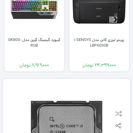
پرینتر لیزری کانن مدل i-SENSYS
کیبورد گیمینگ گرین مدل GK803-
RGB
LBP6030B
24,399,000
تومان
8,919,000
تومان