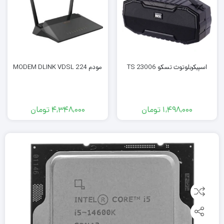
اسپیکربلوتوث تسکو TS 23006
مودم MODEM DLINK VDSL 224
1,498,000
تومان
4,348,000
تومان