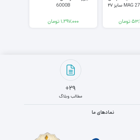
آی MAG 275CQF E18 سایز ۲۷
6000B
53,
تومان
1,297,000
تومان
00
29+
مطالب وبلاگ
نمادهای ما