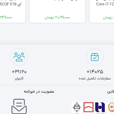
Core i7-12
اینچ WQHD ۱۸۰ هرتز
تومان
2,099,000
تومان
249,000
31120+
14025+
سفارشات تکمیل شده
کاربران
این
عضویت در خبرنامه