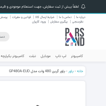
لطفاً پیش از ثبت سفارش، جهت استعلام موجودی و قیمت ن
درباره ما
تماس با ما
شرایط ارسال کالا
قوانین و مقررات
پرسش 
نظرسنجی
پیگیری سفارش
ورود کاربران
کامپیوتر
لپ تاپ
موبایل
تبلت
کامپیوتر یکپارچه
خانه
-
پاور
-
پاور گرین 480 وات مدل GP480A-EUD