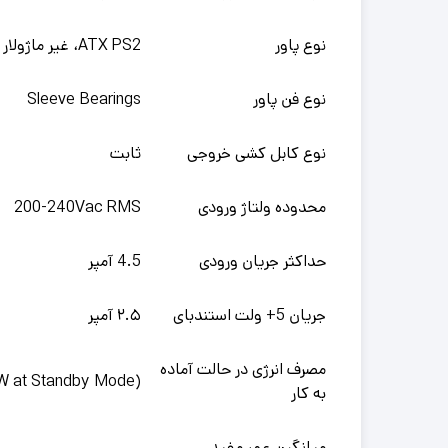
نوع پاور
ATX PS2، غیر ماژولار
نوع فن پاور
Sleeve Bearings
نوع کابل کشی خروجی
ثابت
محدوده ولتاژ ورودی
200-240Vac RMS
حداکثر جریان ورودی
4.5 آمپر
جریان 5+ ولت استندبای
۲.۵ آمپر
مصرف انرژی در حالت آماده
(ErP Ready (< 0.5W at Standby Mode
به کار
میانگین عمر مفید