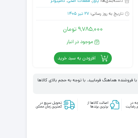
دسته‌بندی‌ها:
پاور
,
قطعات اصلی
,
کامپیوتر
تاریخ به روز رسانی:
27 تیر 1405
9,785,000
تومان
موجود در انبار
افزودن به سبد خرید
 فروشنده هماهنگ فرمایید. با توجه به حجم بالای کالاها
ه در
اصالت کالاها از
تحویل سریع در
 رضایت
برترین برندها
کمترین زمان ممکن