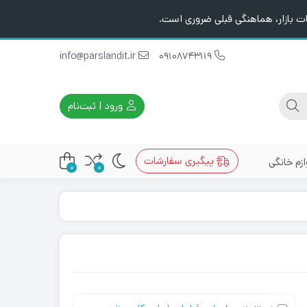
ت بازار، هماهنگی قبلی ضروری است.
info@parslandit.ir
09108743119
ورود | ثبت‌نام
پیگیری سفارشات
ازم خانگی
0
0