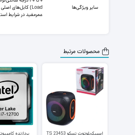
سایر ویژگی‌ها
عمرمفید در شرایط استا
محصولات مرتبط
اسپیکربلوتوث تسکو TS 23453
پردازنده کامپیوت