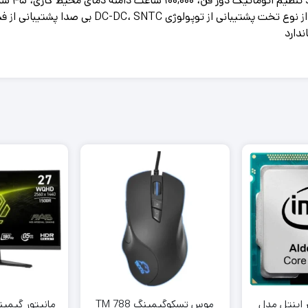
ندارد
ر اینتل مدل
موس تسکوگیمینگ TM 788
مانیتور گیمی