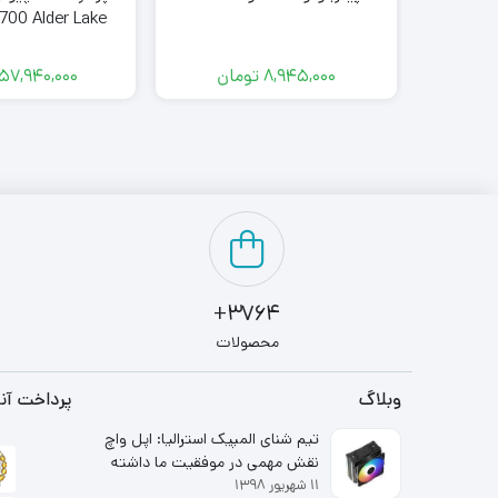
700 Alder Lake
Tray
8,945,000
تومان
57,940,000
3764+
محصولات
وبلاگ
پرداخت آنل
تیم شنای المپیک استرالیا: اپل واچ
نقش مهمی در موفقیت ما داشته
۱۱ شهریور ۱۳۹۸
است