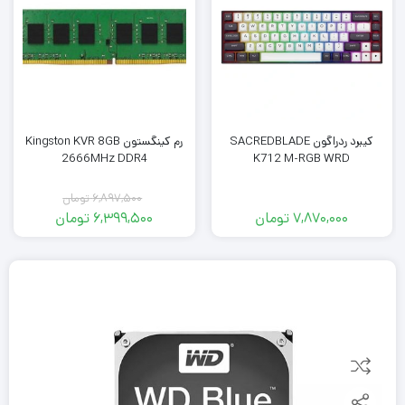
کیبرد ردراگون SACREDBLADE
رم کینگستون Kingston KVR 8GB
2666MHz DDR4
K712 M-RGB WRD
6,897,500
تومان
7,870,000
تومان
6,399,500
تومان
قیمت
قیمت
فعلی:
اصلی:
6,399,500
6,897,500
تومان
تومان.
بود.