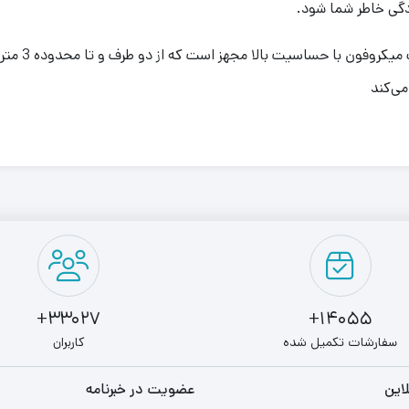
گی خاطر شما شود.
میکروفون دو 
می‌کند
33027+
14055+
سفارشات تکمیل شده
کاربران
این
عضویت در خبرنامه