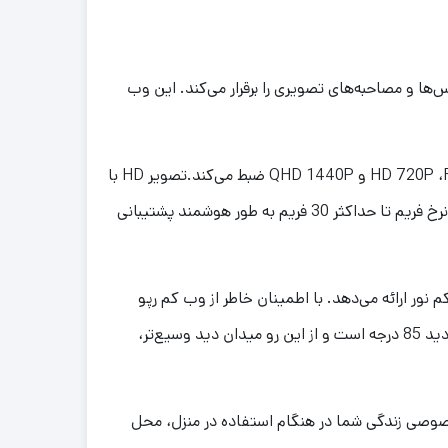
ا را ضبط و با نهایت کیفیت تماس‌ها و مصاحبه‌های تصویری را برقرار می‌کند. این وب
وب کم رپو مدل Rapoo C280 از طریق درگاه USB 2.0 به سیستم کامپیوتری متصل می‌شود و تصویر را با رزولوشن HD 720P ،FHD 1080P و QHD 1440P ضبط می‌کند.تصویر HD با
فوکوس خودکار 2K: وب کم C280 با استفاده از لنز دقیق هیبرید و تراشه با حساسیت بالا، از تصاویر تا رزولوشن 2560×1440 و نرخ فریم تا حداکثر 30 فریم به طور هوشمند پشتیبانی
ور ارائه می‌دهد. با اطمینان خاطر از وب کم رپو
استفاده کنید، چرا که تصاویر با رنگ‌های واقعی و طبیعی خود ضبط می‌شوند.زاویه دید 85 درجه: وب کم رپو مجهز به لنز با زاویه دید 85 درجه است و از این رو میدان دید وسیع‌تر،
صی زندگی شما در هنگام استفاده در منزل، محل