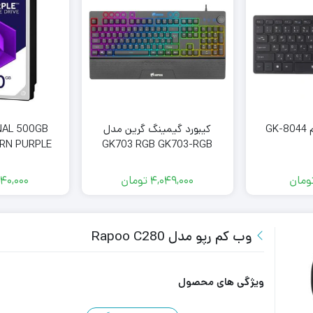
G
کیبورد گیمینگ گرین مدل
NAL 500GB
GK703 RGB GK703-RGB
WESTERN PURPLE
Gaming Keyboard
ومان
4,049,000
تومان
740,000
وب کم رپو مدل Rapoo C280
ویژگی های محصول