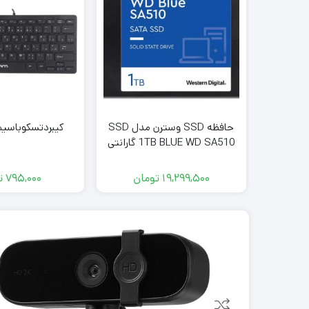
حافظه SSD وسترن مدل SSD
کیبردتسکوباسیم K-8044
1TB BLUE WD SA510 گارانتی
اصلی
19,299,500
تومان
795,000
ت