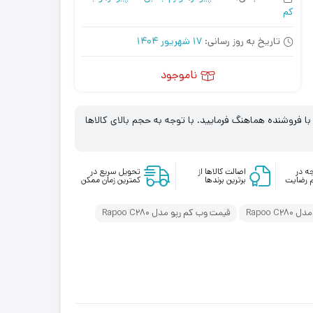
کم
تاریخ به روز رسانی:
17 شهریور 1404
ناموجود
 فروشنده هماهنگ فرمایید. با توجه به حجم بالای کالاها
ه در
اصالت کالاها از
تحویل سریع در
 رضایت
برترین برندها
کمترین زمان ممکن
Rapoo C
قیمت وب کم رپو مدل Rapoo C280