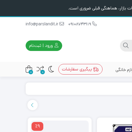
ت بازار، هماهنگی قبلی ضروری است.
info@parslandit.ir
09108743119
ورود | ثبت‌نام
پیگیری سفارشات
ازم خانگی
0
0
٪9