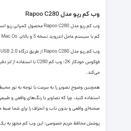
وب کم رپو مدل Rapoo C280
کم با سیستم عامل اندروید نسخه 5 و بالاتر، Chrome، Mac Os نسخه 10.6 و بالاتر و ویندوز 7/8/10 و بالاتر سازگاری دارد.
می‌کند.
همچنین وضوح تصویر را به سرعت با توجه به نور محیط و
صحنه‌ای واقعی و بدون تاب و انحراف را برای شما ضبط م
پوشش محافظ حریم خصوصی: این وب کم مجهز به یک پوش