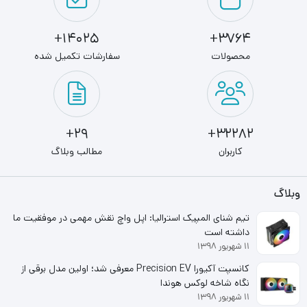
20-20000 هرتز
14025+
3764+
حساسیت ورودی
محصولات
سفارشات تکمیل شده
118 دسی‌بل
مشخصات میکروفن
میکروفن
29+
32282+
کاربران
مطالب وبلاگ
دارد
مشخصات فنی
وبلاگ
نوع اتصال
تیم شنای المپیک استرالیا: اپل واچ نقش مهمی در موفقیت ما
داشته است
با سیم / بی سیم
۱۱ شهریور ۱۳۹۸
تکنولوژی بی سیم
کانسپت آکیورا Precision EV معرفی شد؛ اولین مدل برقی از
نگاه شاخه لوکس هوندا
Bluetooth
۱۱ شهریور ۱۳۹۸