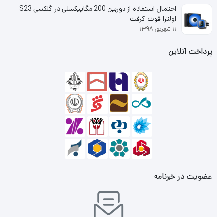
نوع رابط
احتمال استفاده از دوربین 200 مگاپیکسلی در گلکسی S23
اولترا قوت گرفت
بلوتوث
۱۱ شهریور ۱۳۹۸
جک 3.5 میلی‌متری
پرداخت آنلاین
زمان استفاده در حالت مکالمه
12 ساعت
زمان استفاده در حالت موسیقی
6 ساعت
مزایا و معایب
مزایا
مناسب برای مکالمه , گیمینگ , ورزش , کاربری عمومی
عضویت در خبرنامه
رابط جک 3.5 میلی‌متری , بلوتوث , شیار کارت حافظه
امپدانس 16 اهم