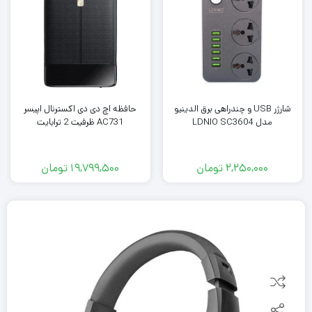
شارژر USB و چندراهی برق الدینیو
حافظه اچ دی دی اکسترنال اپیسر
مدل LDNIO SC3604
AC731 ظرفیت 2 ترابایت
2,250,000
تومان
19,799,500
تومان