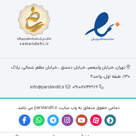
تهران، خيابان وليعصر، خیابان دمشق ، خیابان مظفر شمالی، پلاک
130، طبقه اول، واحد2
info@parslandit.ir
09108743119
تمامی حقوق متعلق به وب سایت parslandit.ir می باشد.